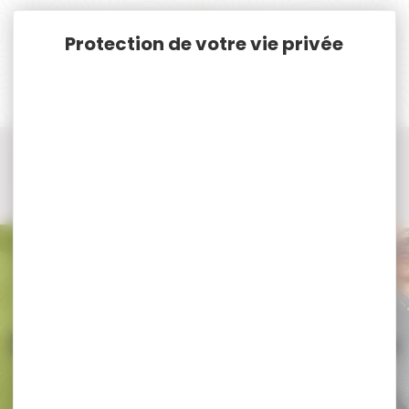
Panneau de gestion des cookies
Accueil
Armes
Chasse Silencieux - Réducteur de son - Modérateur de son
Silencieux Cal.22 -17HMR
Silencieux Cal.22 -17HMR Filetage 17x100
Silencieux Cal.22 -17HMR Filetage
17x100