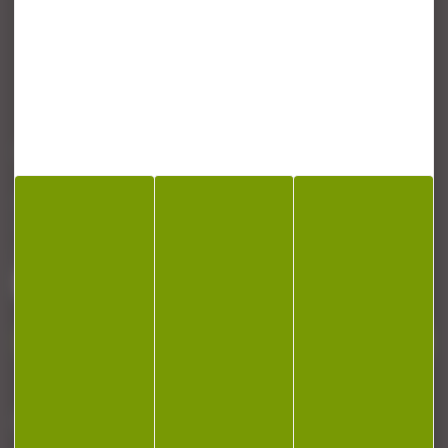
CONTACT
Armurerie Beaurepaire
51 chemin de la cocotte
88140 Bulgneville
Contactez-nous
NEWSLETTER