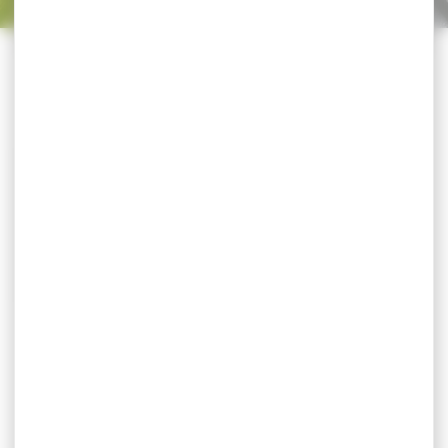
Trier par
CATÉGORIES
Silencieux modérateur de
son FREYR &...
Silencieux modérateur de
son FREYR & DEVIK
featherweight 149 M17...