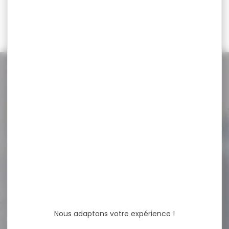
389,00 €
NOS PROMOS
Voir toutes les promos
-61 %
GILET BLASER FEMME SANS
MANCHE ARGALI...
GILET BLASER FEMME SANS
MANCHE ARGALI QUILTED
Chasse - élégant...
Nous adaptons votre expérience !