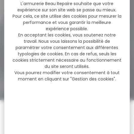
179,00 €
L'armurerie Beau Repaire souhaite que votre
69,00 €
expérience sur son site web se passe au mieux.
Pour cela, ce site utilise des cookies pour mesurer la
performance et vous garantir la meilleure
expérience possible.
-20 %
Gilet sans manche
En acceptant les cookies, vous soutenez notre
Browning Summit Kaki
travail. Nous vous laissons la possibilité de
paramétrer votre consentement aux différentes
Gilet sans manche
typologies de cookies. En cas de refus, seuls les
Browning Summit Kaki
cookies strictement nécessaire au fonctionnement
du site seront utilisés.
Vous pourrez modifier votre consentement à tout
75,00 €
moment en cliquant sur "Gestion des cookies".
60,00 €
PAIEMENT SÉCURISÉ