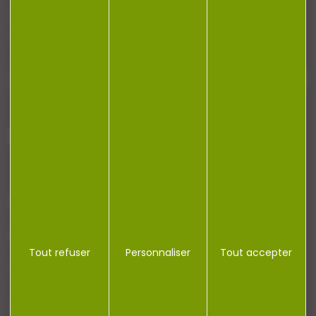
Restez informé ! Inscrivez-vous à notre
newsletter.
J'accepte la politique de confidentialité
NOTRE MAGASIN
RÉGLEMENTATION
Tout refuser
Personnaliser
Tout accepter
CONTACT