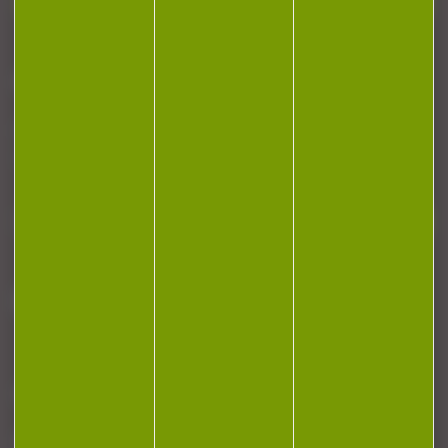
Contactez-nous
NEWSLETTER
Restez informé ! Inscrivez-vous à notre
newsletter.
J'accepte la politique de confidentialité
NOTRE MAGASIN
RÉGLEMENTATION