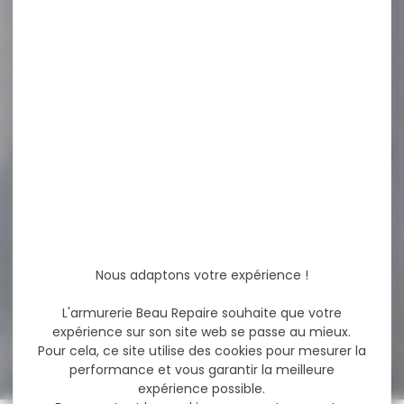
Lampe Nitecore MH12 USB
rechargeable 1000Lumens
Lampe torche
rechargeable 1000...
89,90 €
79,00 €
-42 %
Plombs GAMO cal.4.5 pro-
magnum pointu
pénétration...
Plombs GAMO cal.4.5 pro-
magnum pointu
Nous adaptons votre expérience !
pénétration Excellentes
performances grâce à...
L'armurerie Beau Repaire souhaite que votre
6,00 €
expérience sur son site web se passe au mieux.
3,50 €
Pour cela, ce site utilise des cookies pour mesurer la
performance et vous garantir la meilleure
expérience possible.