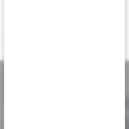
CATÉGORIES
Il n'y a aucun résultat correspondant à votre
recherche.
NOS PROMOS
Voir toutes les promos
-12 %
Lampe Nitecore MH12 USB
rechargeable 1000Lumens