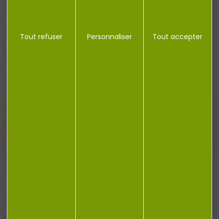
CONTACT
Tout refuser
Personnaliser
Tout accepter
Plan du site
Conditions générales de vente
Politique de confidentialité
Mentions légales
Réalisation Koredge
Gestion des cookies