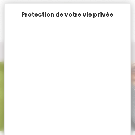
Panneau de gestion des cookies
Accueil
Optique / Montage
Lunette de chasse et de Tir
Lunette de tir loisir
Lunette de tir loisir KAHLES
Lunette de tir loisir KAHLES
Trier par