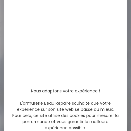
LEURRE SAKURA CAJUN
BLADED JIG BLUE GILL ORANGE
Descriptif: Palette...
12,90 €
10,50 €
-28 %
Point rouge HAWKE viseur
reflex sight...
Point rouge HAWKE viseur
reflex sight 3 moa grand
Nous adaptons votre expérience !
angle...
L'armurerie Beau Repaire souhaite que votre
expérience sur son site web se passe au mieux.
249,00 €
Pour cela, ce site utilise des cookies pour mesurer la
179,50 €
performance et vous garantir la meilleure
expérience possible.