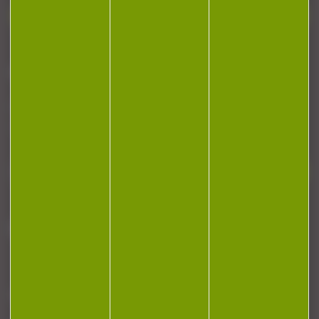
Contactez-nous
NEWSLETTER
Restez informé ! Inscrivez-vous à notre
newsletter.
J'accepte la politique de confidentialité
NOTRE MAGASIN