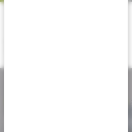
Trier par
CATÉGORIES
Il n'y a aucun résultat correspondant à votre
recherche.
NOS PROMOS
Voir toutes les promos
-19 %
LEURRE SAKURA CAJUN
BLADED JIG BLUE...