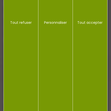
RÉGLEMENTATION
CONTACT
Tout refuser
Personnaliser
Tout accepter
Plan du site
Conditions générales de vente
Politique de confidentialité
Mentions légales
Réalisation Koredge