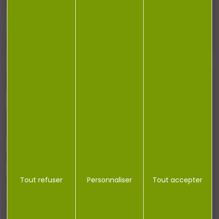
Restez informé ! Inscrivez-vous à notre
newsletter.
J'accepte la politique de confidentialité
NOTRE MAGASIN
RÉGLEMENTATION
Tout refuser
Personnaliser
Tout accepter
CONTACT