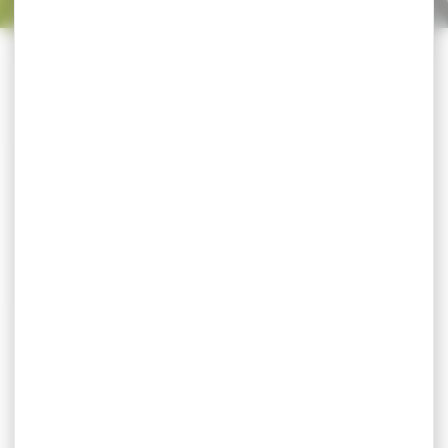
Trier par
CATÉGORIES
-24 %
Cheche Stagunt HUNTER
SCARF BLAZE
Cheche Stagunt HUNTER
SCARF BLAZE Composition :
Extérieur: 100% Polyester