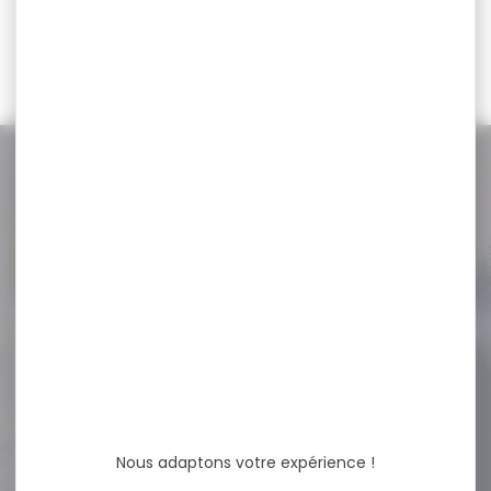
25,00 €
19,00 €
NOS PROMOS
Voir toutes les promos
-23 %
Jumelles KITE OPTICS lynx
HD+ 8x30
Jumelles KITE OPTICS lynx
8x30 AU-DELÀ DES LIMITES,
AU-DELÀ DES...
Nous adaptons votre expérience !