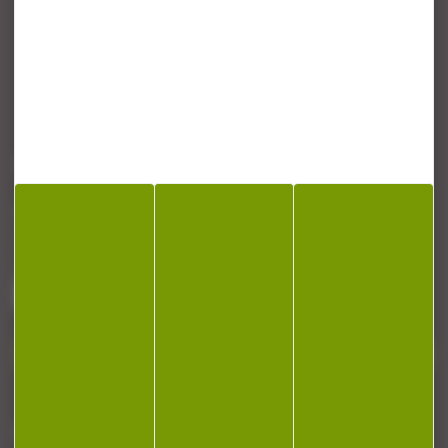
CONTACT
Armurerie Beaurepaire
51 chemin de la cocotte
88140 Bulgneville
Contactez-nous
NEWSLETTER