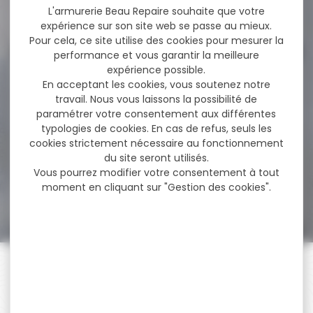
670,00 €
L'armurerie Beau Repaire souhaite que votre
514,00 €
expérience sur son site web se passe au mieux.
Pour cela, ce site utilise des cookies pour mesurer la
performance et vous garantir la meilleure
expérience possible.
-17 %
LUNETTE DE VISEE
En acceptant les cookies, vous soutenez notre
SIGHTMARK PRESIDIO 2.5-
travail. Nous vous laissons la possibilité de
15x50...
paramétrer votre consentement aux différentes
LUNETTE DE VISEE SIGHTMARK
typologies de cookies. En cas de refus, seuls les
PRESIDIO 2.5-15x50 HDR2
cookies strictement nécessaire au fonctionnement
Offrant une large...
du site seront utilisés.
Vous pourrez modifier votre consentement à tout
moment en cliquant sur "Gestion des cookies".
599,00 €
499,00 €