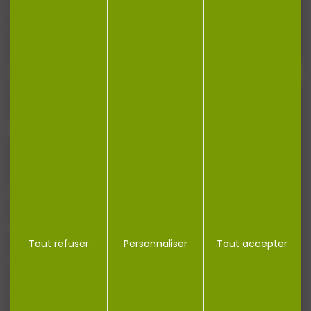
Restez informé ! Inscrivez-vous à notre
newsletter.
J'accepte la politique de confidentialité
NOTRE MAGASIN
RÉGLEMENTATION
Tout refuser
Personnaliser
Tout accepter
CONTACT