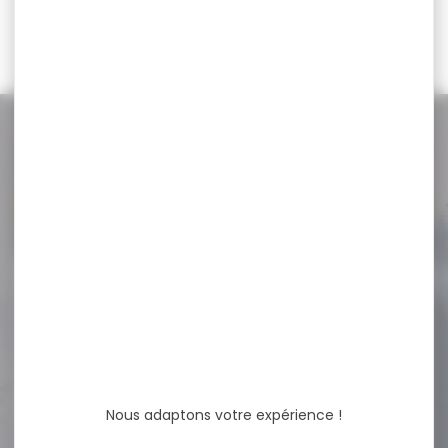
79,00 €
65,00 €
NOS PROMOS
Voir toutes les promos
-8 %
BALLE MUNITION BRENNEKE
CAL.8X57 JRS TUG...
BALLE MUNITION BRENNEKE
CAL.8X57 JRS TUG NATURE
150GR 9.7G PAR...
Nous adaptons votre expérience !
104,00 €