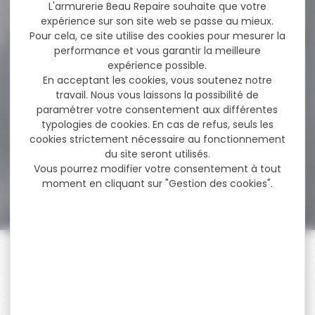
96,00 €
L'armurerie Beau Repaire souhaite que votre
expérience sur son site web se passe au mieux.
Pour cela, ce site utilise des cookies pour mesurer la
performance et vous garantir la meilleure
-8 %
expérience possible.
Silencieux modérateur de
son AIR ARMS...
En acceptant les cookies, vous soutenez notre
travail. Nous vous laissons la possibilité de
Modérateur de son
paramétrer votre consentement aux différentes
silencieux modérateur de
typologies de cookies. En cas de refus, seuls les
son AIR ARMS q-tec...
cookies strictement nécessaire au fonctionnement
du site seront utilisés.
Vous pourrez modifier votre consentement à tout
74,60 €
69,00 €
moment en cliquant sur "Gestion des cookies".
PAIEMENT SÉCURISÉ