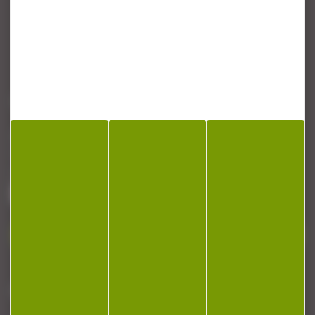
CONTACT
Armurerie Beaurepaire
51 chemin de la cocotte
88140 Bulgneville
Contactez-nous
NEWSLETTER