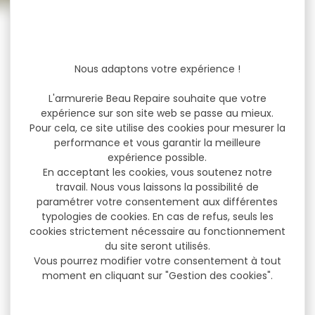
Nous adaptons votre expérience !
L'armurerie Beau Repaire souhaite que votre
expérience sur son site web se passe au mieux.
Pour cela, ce site utilise des cookies pour mesurer la
performance et vous garantir la meilleure
expérience possible.
En acceptant les cookies, vous soutenez notre
travail. Nous vous laissons la possibilité de
paramétrer votre consentement aux différentes
typologies de cookies. En cas de refus, seuls les
cookies strictement nécessaire au fonctionnement
du site seront utilisés.
Vous pourrez modifier votre consentement à tout
moment en cliquant sur "Gestion des cookies".