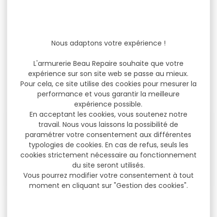
Lampe de poche BLASER
Lampe frontale bleue
EDL 150...
BARBARIC
Lampe de poche BLASER
Produit: Lampe frontale,
Nous adaptons votre expérience !
EDL 150 lumens Petite
Nom: Lampe frontale
lampe torche...
bleue BARBARIC, Marque:
BARBARIC,...
L'armurerie Beau Repaire souhaite que votre
expérience sur son site web se passe au mieux.
30,00 €
29,90 €
Pour cela, ce site utilise des cookies pour mesurer la
23,90 €
performance et vous garantir la meilleure
expérience possible.
En acceptant les cookies, vous soutenez notre
travail. Nous vous laissons la possibilité de
-12 %
-22 %
paramétrer votre consentement aux différentes
typologies de cookies. En cas de refus, seuls les
cookies strictement nécessaire au fonctionnement
du site seront utilisés.
Vous pourrez modifier votre consentement à tout
moment en cliquant sur "Gestion des cookies".
LAMPE FRONTALE LED
LAMPE FRONTALE LED
LENSER H5 CORE
LENSER IH5 JAUNE