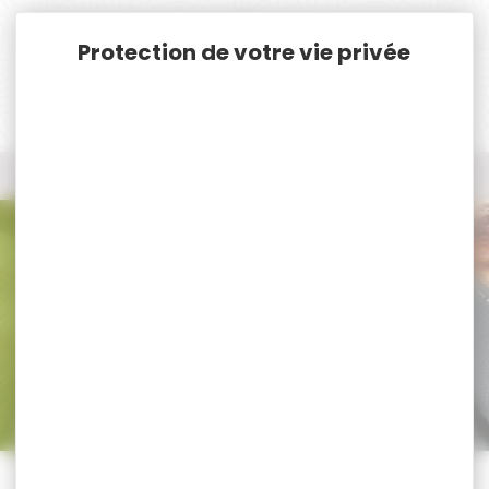
Panneau de gestion des cookies
Accueil
Rechargement
douilles / étuis
douilles / étuis
Trier par