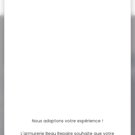
NOS PROMOS
Voir toutes les promos
-20 %
Pochette munitions
NIGGELOH cordura vert
12...
Pochette munitions
NIGGELOH cordura vert 12
balles Pochette pour
munition...
80,00 €
Nous adaptons votre expérience !
64,00 €
L'armurerie Beau Repaire souhaite que votre