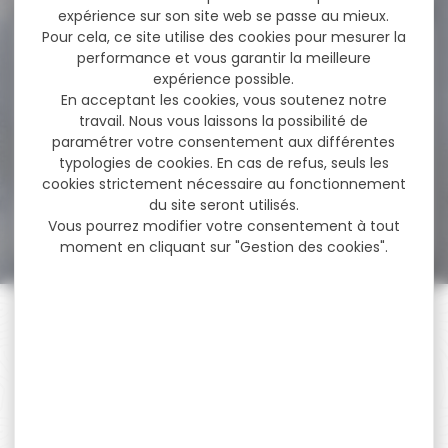
expérience sur son site web se passe au mieux.
Pour cela, ce site utilise des cookies pour mesurer la
-20 %
Munitions Balles Geco
performance et vous garantir la meilleure
ZERO 7x57 8.2G...
expérience possible.
En acceptant les cookies, vous soutenez notre
Munitions Balles Geco ZERO
travail. Nous vous laissons la possibilité de
7x57 8.2G 127GR à 0m :...
paramétrer votre consentement aux différentes
typologies de cookies. En cas de refus, seuls les
cookies strictement nécessaire au fonctionnement
du site seront utilisés.
71,30 €
56,80 €
Vous pourrez modifier votre consentement à tout
moment en cliquant sur "Gestion des cookies".
PAIEMENT SÉCURISÉ
Payer en toute sécurité