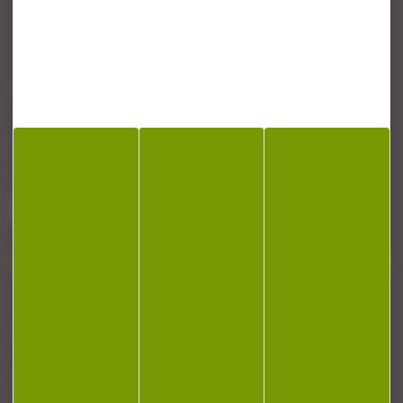
CONTACT
Armurerie Beaurepaire
51 chemin de la cocotte
88140 Bulgneville
Contactez-nous
NEWSLETTER
Restez informé ! Inscrivez-vous à notre
newsletter.