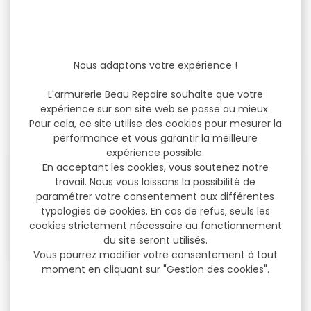
Billes Cal.68 métal
Billes caoutchouc Cal. 68
DEVASTATOR RAZORGUN
Sachet de...
rouge...
Billes métal DEVASTATOR
Billes caoutchouc Cal. 68
RAZORGUN rouge Cal.68
Sachet de 100 billes Cal.
Nous adaptons votre expérience !
pour HDS68 boite de...
68...
L'armurerie Beau Repaire souhaite que votre
expérience sur son site web se passe au mieux.
34,90 €
46,00 €
29,50 €
36,00 €
Pour cela, ce site utilise des cookies pour mesurer la
performance et vous garantir la meilleure
expérience possible.
En acceptant les cookies, vous soutenez notre
-17 %
-16 %
travail. Nous vous laissons la possibilité de
paramétrer votre consentement aux différentes
typologies de cookies. En cas de refus, seuls les
cookies strictement nécessaire au fonctionnement
du site seront utilisés.
Vous pourrez modifier votre consentement à tout
moment en cliquant sur "Gestion des cookies".
Billes caoutchouc Cal.50
BILLES CAOUTCHOUC
Pot de 30...
ENTRAINEMENT UMAREX
CAL.43 PAR...