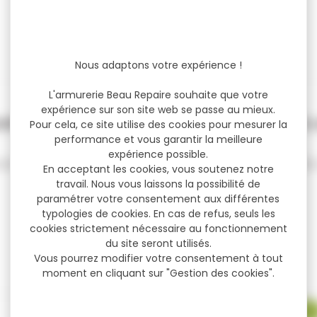
Nous adaptons votre expérience !
L'armurerie Beau Repaire souhaite que votre
expérience sur son site web se passe au mieux.
hiffonnettes PRO-SHOT calibrées
500 
Pour cela, ce site utilise des cookies pour mesurer la
performance et vous garantir la meilleure
pour calibre...
expérience possible.
chiffonnettes PRO-HUNT calibrées pour
500
En acceptant les cookies, vous soutenez notre
calibre .7mm-38/9
travail. Nous vous laissons la possibilité de
paramétrer votre consentement aux différentes
typologies de cookies. En cas de refus, seuls les
cookies strictement nécessaire au fonctionnement
29,90 €
34,00 €
du site seront utilisés.
Vous pourrez modifier votre consentement à tout
moment en cliquant sur "Gestion des cookies".
-19 %