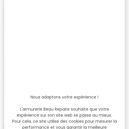
Vêtements de pêche – Protection, confort
et liberté de mouvement
Que vous soyez pêcheur en rivière, en lac ou
en mer, les conditions météo et le terrain
exigent des vêtements adaptés. Dans cette
catégorie, retrouvez une sélection complète
de tenues techniques pensées pour la
pratique de la pêche, quelle que soit la
saison.
???? Vestes imperméables, pantalons
Nous adaptons votre expérience !
respirants, waders étanches, gants,
L'armurerie Beau Repaire souhaite que votre
casquettes, sous-couches thermiques…
expérience sur son site web se passe au mieux.
Chaque pièce est conçue pour vous offrir
Pour cela, ce site utilise des cookies pour mesurer la
protection contre les éléments
,
liberté de
performance et vous garantir la meilleure