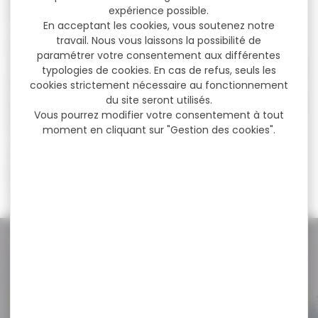
mouvement
et
durabilité
.
expérience possible.
En acceptant les cookies, vous soutenez notre
travail. Nous vous laissons la possibilité de
Nos vêtements de pêche s’adressent aux
paramétrer votre consentement aux différentes
amateurs comme aux passionnés exigeants.
typologies de cookies. En cas de refus, seuls les
Ils combinent technicité, confort et praticité
cookies strictement nécessaire au fonctionnement
du site seront utilisés.
pour vous permettre de rester concentré sur
Vous pourrez modifier votre consentement à tout
l’essentiel :
votre session de pêche
.
moment en cliquant sur "Gestion des cookies".
???? Préparez-vous à affronter la nature,
bien équipé de la tête aux pieds.
NOS PROMOS
Voir toutes les promos