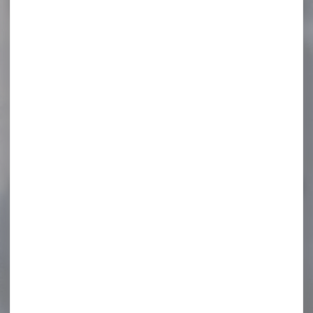
-16 %
Boite de 50 ogives GPA
Cal.270...
Boite de 50 ogives GPA
Cal.270 114grs
76,90 €
64,80 €
-19 %
Sac à dos GPS PISTOLERO
5...
Sac à dos GPS PISTOLERO 5
armes de poing
Caractéristiques...