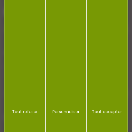
88140 Bulgneville
Contactez-nous
NEWSLETTER
Restez informé ! Inscrivez-vous à notre
newsletter.
Tout refuser
Personnaliser
Tout accepter
J'accepte la politique de confidentialité