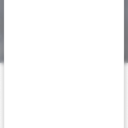
Impact LA One
Synthétique...
Carabine Verney-Carron
Impact LA One Synthétique
Calibre 30-06 Battue
CALIBRES...
1 605,00 €
1 303,00 €
PAIEMENT SÉCURISÉ
Payer en toute sécurité