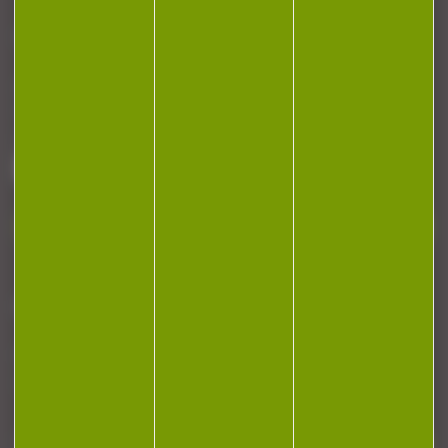
CONTACT
Armurerie Beaurepaire
51 chemin de la cocotte
88140 Bulgneville
Contactez-nous
NEWSLETTER
Restez informé ! Inscrivez-vous à notre
newsletter.