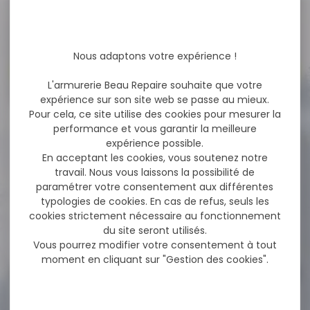
NOS PROMOS
Nous adaptons votre expérience !
Voir toutes les promos
L'armurerie Beau Repaire souhaite que votre
expérience sur son site web se passe au mieux.
Pour cela, ce site utilise des cookies pour mesurer la
-17 %
Montage HAWKE weaver
performance et vous garantir la meilleure
extra haut 30mm...
expérience possible.
En acceptant les cookies, vous soutenez notre
Montage HAWKE weaver
travail. Nous vous laissons la possibilité de
extra haut 30mm tactical
paramétrer votre consentement aux différentes
Vis Torx triples...
typologies de cookies. En cas de refus, seuls les
cookies strictement nécessaire au fonctionnement
du site seront utilisés.
72,00 €
59,90 €
Vous pourrez modifier votre consentement à tout
moment en cliquant sur "Gestion des cookies".
-19 %
Carabine Verney-Carron