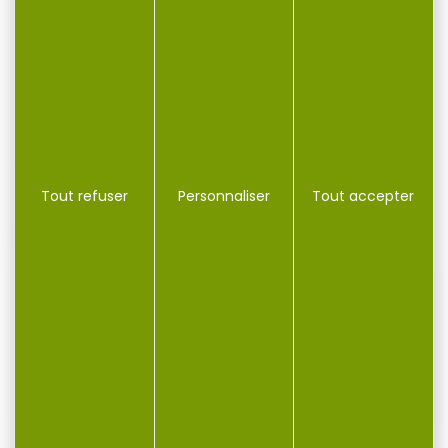
SPÉCIALISTE DE LA CHASSE ET
DU TIR SPORTIF
NOS NOUVEAUTÉS
Tout refuser
Personnaliser
Tout accepter
Voir toutes les nouveautés
NEW
NEW