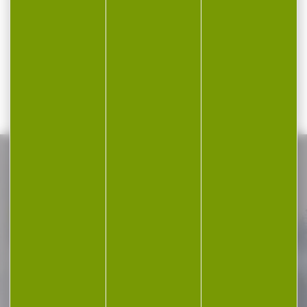
PLUS DE
380...
Cartouches SELLIER &
NOUVEAUTÉS
BELLOT cal.9br court/ 380
auto fmj 6g...
30,60 €
25,90 €
NOS PROMOS
Voir toutes les promos
-20 %
Silencieux modérateur de
son HAUSKEN JD...
HAUSKEN SILENCIEUX JD184