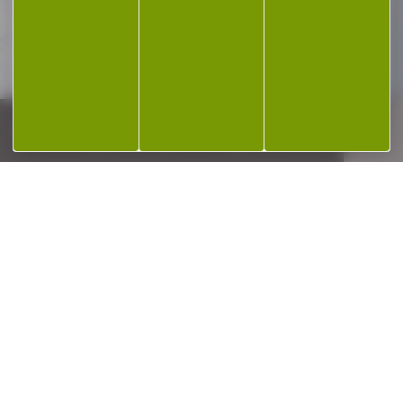
XTRM MK2 pour 5,7mm
M18X1 Diam. 50...
560,00 €
450,00 €
-25 %
Siège chaise de pêche
Mitchell ECO...
Siège chaise de pêche
Mitchell ECO pliable Un
confort indispensable...
39,90 €
29,90 €