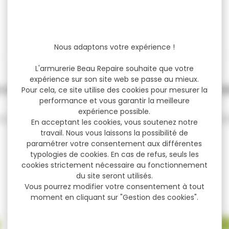
Nous adaptons votre expérience !
L'armurerie Beau Repaire souhaite que votre
expérience sur son site web se passe au mieux.
 de défense TW1000 Pepper-Fog
Bret
Pour cela, ce site utilise des cookies pour mesurer la
performance et vous garantir la meilleure
Lady...
expérience possible.
de défense TW1000 Pepper-Fog Lady 20
Bret
En acceptant les cookies, vous soutenez notre
ml Un spray...
travail. Nous vous laissons la possibilité de
paramétrer votre consentement aux différentes
typologies de cookies. En cas de refus, seuls les
cookies strictement nécessaire au fonctionnement
8,90 €
du site seront utilisés.
Vous pourrez modifier votre consentement à tout
moment en cliquant sur "Gestion des cookies".
-24 %