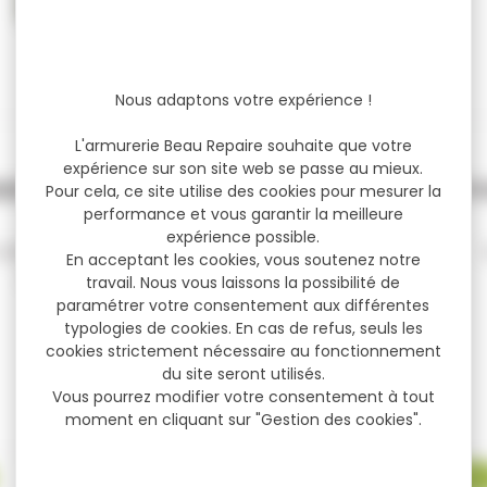
Nous adaptons votre expérience !
L'armurerie Beau Repaire souhaite que votre
expérience sur son site web se passe au mieux.
SEES CREPITANTES cal.15mm VERT
50 F
Pour cela, ce site utilise des cookies pour mesurer la
performance et vous garantir la meilleure
expérience possible.
CREPITANTES cal.15mm Boîte de 50 FUSEES
En acceptant les cookies, vous soutenez notre
CREPITANTES Diam.15 mm....
travail. Nous vous laissons la possibilité de
paramétrer votre consentement aux différentes
typologies de cookies. En cas de refus, seuls les
cookies strictement nécessaire au fonctionnement
29,99 €
37,00 €
du site seront utilisés.
Vous pourrez modifier votre consentement à tout
moment en cliquant sur "Gestion des cookies".
-25 %