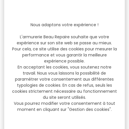
Couteau BLASER ultimate
Couteau BOKER magnum
orange Couteau Blaser
lame 58mm manche
Ultimate avec lame
micarta Caractéristiques
Nous adaptons votre expérience !
rotative...
Acier :...
L'armurerie Beau Repaire souhaite que votre
150,50 €
43,00 €
expérience sur son site web se passe au mieux.
122,00 €
34,90 €
Pour cela, ce site utilise des cookies pour mesurer la
performance et vous garantir la meilleure
expérience possible.
-40 %
-29 %
En acceptant les cookies, vous soutenez notre
travail. Nous vous laissons la possibilité de
paramétrer votre consentement aux différentes
typologies de cookies. En cas de refus, seuls les
cookies strictement nécessaire au fonctionnement
du site seront utilisés.
Vous pourrez modifier votre consentement à tout
Couteau cube knife
Couteau de chasse
moment en cliquant sur "Gestion des cookies".
MIKOV lame 62mm...
JANUEL manche ronce...
Couteau cube knife MIKOV
Couteau de chasse