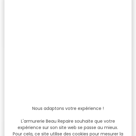
-22 %
-20 %
CARABINE PCP AIR ARMS
Pack carabine à air
GALAHAD NOIR...
comprimé GAMO...
CARABINE AIR ARMS PCP
Pack carabine à plomb
GALAHAD NOIR SOFT TOUCH
GAMO coyote tactical pcp
CAL.6.35 47.5...
synthétique cal.5.5...
1 799,00 €
1 079,00 €
1 399,00 €
864,00 €
Nous adaptons votre expérience !
L'armurerie Beau Repaire souhaite que votre
expérience sur son site web se passe au mieux.
-12 %
-13 %
Pour cela, ce site utilise des cookies pour mesurer la