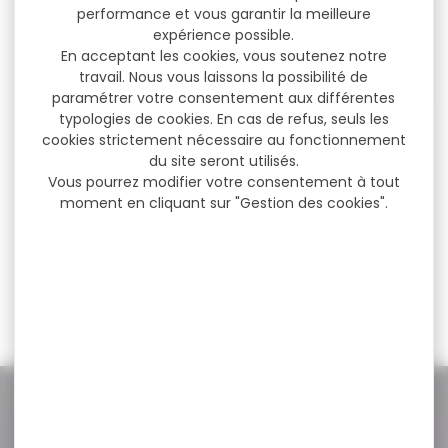
performance et vous garantir la meilleure
expérience possible.
En acceptant les cookies, vous soutenez notre
travail. Nous vous laissons la possibilité de
paramétrer votre consentement aux différentes
typologies de cookies. En cas de refus, seuls les
Pack carabine à air
Pack Carabine a plomb
cookies strictement nécessaire au fonctionnement
comprimé GAMO...
Gamo riser...
du site seront utilisés.
Vous pourrez modifier votre consentement à tout
Pack carabine à plomb
Pack Carabine a plomb
moment en cliquant sur "Gestion des cookies".
GAMO hpa pcp cal.5.5 +
Gamo riser punisher
40J...
cal.5,5 40 J+...
1 129,00 €
1 379,00 €
989,00 €
1 199,00 €
NOS PROMOS