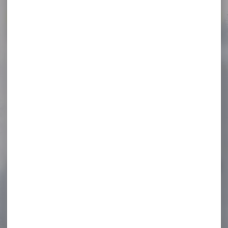
Voir toutes les promos
-12 %
Lampe Nitecore MH12 USB
rechargeable 1000Lumens
Lampe Nitecore MH12 USB
rechargeable 1000Lumens
Lampe torche
rechargeable 1000...
89,90 €
79,00 €
-42 %
Plombs GAMO cal.4.5 pro-
magnum pointu
pénétration...
Plombs GAMO cal.4.5 pro-
magnum pointu