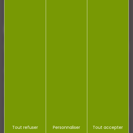
Armurerie Beaurepaire
51 chemin de la cocotte
88140 Bulgneville
Contactez-nous
NEWSLETTER
Restez informé ! Inscrivez-vous à notre
newsletter.
Tout refuser
Personnaliser
Tout accepter