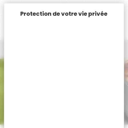
Panneau de gestion des cookies
Accueil
Tir Loisir
Tir Carabine à plomb, Air Comprimé
Carabine PCP > 20 Joules
Carabine PCP > 20 Joules
Trier par