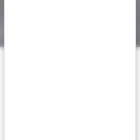
pénétration Excellentes
performances grâce à...
6,00 €
3,50 €
PAIEMENT SÉCURISÉ
Payer en toute sécurité
SERVICE APRÈS-VENTE
Qualifié et réactif