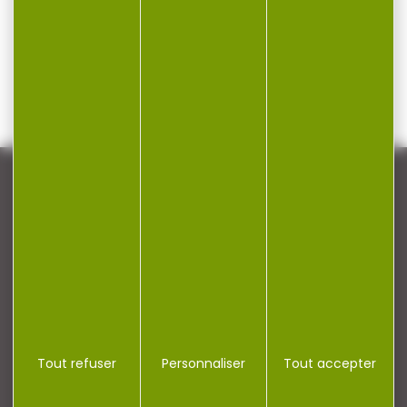
Tout refuser
Personnaliser
Tout accepter