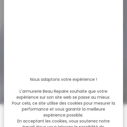
19,95 €
13,95 €
-17 %
Munitions NORMA
Cal.8x57 JS Oryx Silencer...
Munitions NORMA Cal.8x57
JS Oryx Silencer 12.7g 196gr
Calibre 8...
Nous adaptons votre expérience !
102,80 €
84,90 €
L'armurerie Beau Repaire souhaite que votre
expérience sur son site web se passe au mieux.
Pour cela, ce site utilise des cookies pour mesurer la
performance et vous garantir la meilleure
expérience possible.
En acceptant les cookies, vous soutenez notre
travail. Nous vous laissons la possibilité de