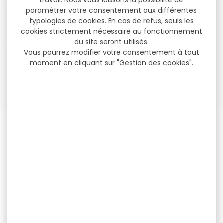
paramétrer votre consentement aux différentes
PAIEMENT SÉCURISÉ
typologies de cookies. En cas de refus, seuls les
Payer en toute sécurité
cookies strictement nécessaire au fonctionnement
du site seront utilisés.
Vous pourrez modifier votre consentement à tout
moment en cliquant sur "Gestion des cookies".
SERVICE APRÈS-VENTE
Qualifié et réactif