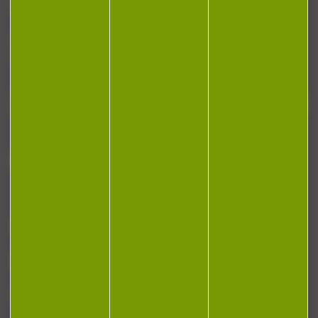
NEWSLETTER
Restez informé ! Inscrivez-vous à notre
newsletter.
J'accepte la politique de confidentialité
NOTRE MAGASIN
RÉGLEMENTATION
CONTACT