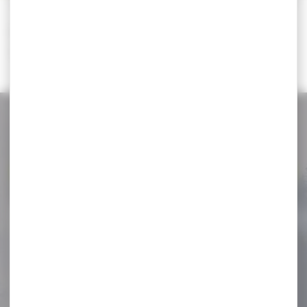
Il n'y a aucun résultat correspondant à votre
recherche.
NOS PROMOS
Voir toutes les promos
-30 %
GILET SIGNALISATION
CHIEN ORANGE
GILET SIGNALISTAION CHIEN
ORANGE TAILLE XL-XXL Le
gilet sécurité pour...