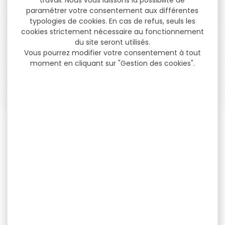
paramétrer votre consentement aux différentes
PAIEMENT SÉCURISÉ
typologies de cookies. En cas de refus, seuls les
Payer en toute sécurité
cookies strictement nécessaire au fonctionnement
du site seront utilisés.
Vous pourrez modifier votre consentement à tout
moment en cliquant sur "Gestion des cookies".
SERVICE APRÈS-VENTE
Qualifié et réactif