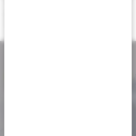
Il n'y a aucun résultat correspondant à votre
recherche.
NOS PROMOS
Voir toutes les promos
-17 %
Montage HAWKE weaver
extra haut 30mm...
Montage HAWKE weaver
extra haut 30mm tactical
Vis Torx triples...