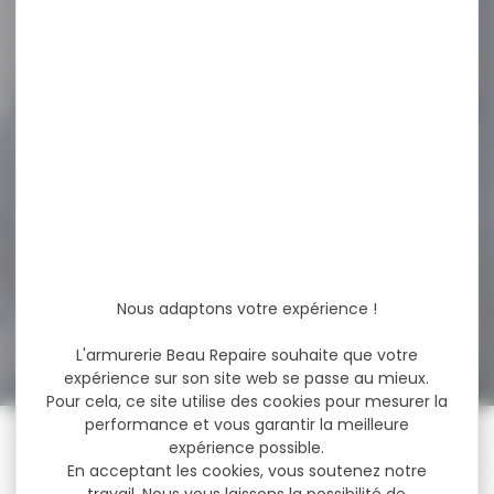
72,00 €
59,90 €
-19 %
Carabine Verney-Carron
Impact LA One
Synthétique...
Carabine Verney-Carron
Impact LA One Synthétique
Calibre 30-06 Battue
CALIBRES...
Nous adaptons votre expérience !
1 605,00 €
1 303,00 €
L'armurerie Beau Repaire souhaite que votre
expérience sur son site web se passe au mieux.
Pour cela, ce site utilise des cookies pour mesurer la
performance et vous garantir la meilleure
expérience possible.
En acceptant les cookies, vous soutenez notre
travail. Nous vous laissons la possibilité de