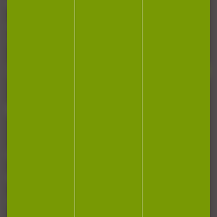
NEWSLETTER
Restez informé ! Inscrivez-vous à notre
newsletter.
J'accepte la politique de confidentialité
NOTRE MAGASIN
RÉGLEMENTATION
CONTACT