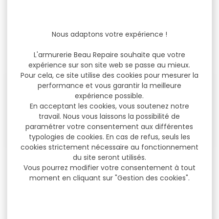
adamantium verte custom
american cal.17hmr canon
silence cal.22lr Construite
60cm fileté 1/2x20 Une...
sur...
Nous adaptons votre expérience !
1 686,00 €
888,00 €
1 499,00 €
839,90 €
L'armurerie Beau Repaire souhaite que votre
expérience sur son site web se passe au mieux.
Pour cela, ce site utilise des cookies pour mesurer la
performance et vous garantir la meilleure
-5 %
-5 %
expérience possible.
En acceptant les cookies, vous soutenez notre
travail. Nous vous laissons la possibilité de
paramétrer votre consentement aux différentes
typologies de cookies. En cas de refus, seuls les
cookies strictement nécessaire au fonctionnement
du site seront utilisés.
Carabine CZ 457
Carabine CZ 457
Vous pourrez modifier votre consentement à tout
american cal.22lr
american cal.22wmr
moment en cliquant sur "Gestion des cookies".
canon...
canon...
Carabine CZ 457
Carabine CZ 457
american cal.22lr canon
american cal.22wmr
61cm fileté 1/2x20 Une...
canon 61cm fileté 1/2x20
Une...