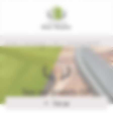
Panneau de gestion des cookies
Accueil
Nos marques
ESP
Tous les produits ESP
Tous nos produits ESP
Trier par