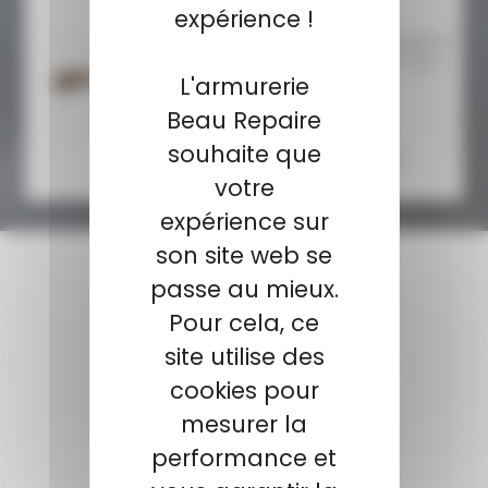
expérience !
CARABINE BROWNING BAR 4X
ULTIMATE .CAL 300WM AVEC
L'armurerie
CROSSE PISTOL...
Beau Repaire
3 518,00 €
souhaite que
3 199,00 €
votre
expérience sur
son site web se
passe au mieux.
Pour cela, ce
site utilise des
PAIEMENT SÉCURISÉ
Payer en toute sécurité
cookies pour
mesurer la
performance et
SERVICE APRÈS-VENTE