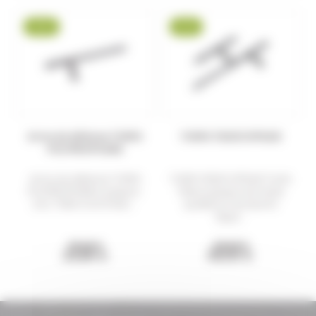
-29 %
-13 %
Arme de défense TONFA
TONFA TELESCOPIQUE
POLYPROPYLENE
Arme de défense TONFA
TONFA TELESCOPIQUE Tonfa
POLYPROPYLENE Longueur:
Télescopique de haute
23,2 "(590 mm) Poids:...
qualité en duralumin
(type...
35,00 €
68,00 €
24,80 €
59,00 €