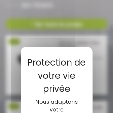
NOS PROMOS
Voir toutes les promos
-17 %
PISTOLET UMAREX TP50C
T4E CAL.50
PACK PRET A TIRER T4E TP50C
CAL.50 11 joules
Caractéristiques...
119,00 €
99,00 €
Nous adaptons
-9 %
CARABINE BROWNING BAR
votre
4X ULTIMATE .CAL...