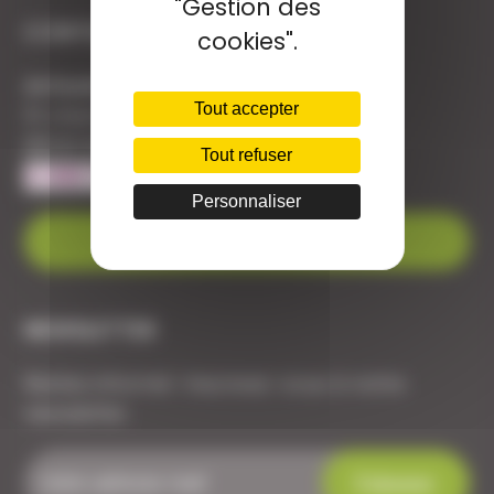
"Gestion des
CONTACT
cookies".
Armurerie Beaurepaire
Tout accepter
51 chemin de la cocotte
88140 Bulgneville
Tout refuser
Personnaliser
Contactez-nous
NEWSLETTER
Restez informé ! Inscrivez-vous à notre
newsletter.