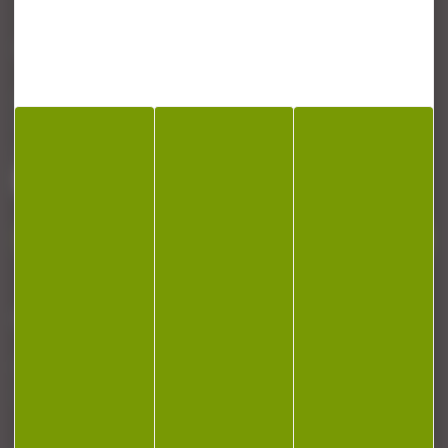
CONTACT
Armurerie Beaurepaire
51 chemin de la cocotte
88140 Bulgneville
Contactez-nous
NEWSLETTER
Restez informé ! Inscrivez-vous à notre
newsletter.