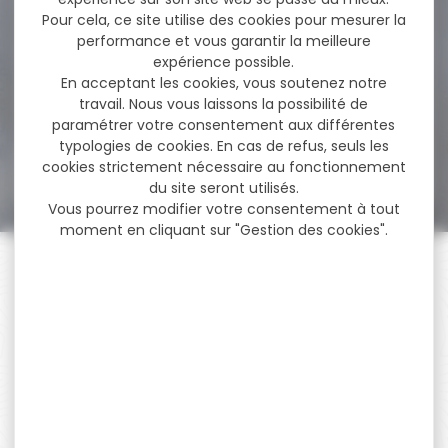
reflex sight...
Pour cela, ce site utilise des cookies pour mesurer la
performance et vous garantir la meilleure
Point rouge HAWKE viseur
expérience possible.
reflex sight 3 moa grand
En acceptant les cookies, vous soutenez notre
angle...
travail. Nous vous laissons la possibilité de
paramétrer votre consentement aux différentes
typologies de cookies. En cas de refus, seuls les
249,00 €
179,50 €
cookies strictement nécessaire au fonctionnement
du site seront utilisés.
Vous pourrez modifier votre consentement à tout
moment en cliquant sur "Gestion des cookies".
PAIEMENT SÉCURISÉ
Payer en toute sécurité