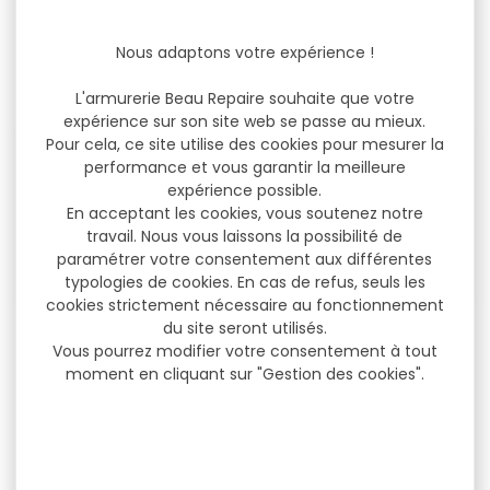
reglable
Ce kit comprend un...
Nous adaptons votre expérience !
25,00 €
19,99 €
L'armurerie Beau Repaire souhaite que votre
expérience sur son site web se passe au mieux.
Pour cela, ce site utilise des cookies pour mesurer la
-29 %
-19 %
performance et vous garantir la meilleure
expérience possible.
En acceptant les cookies, vous soutenez notre
travail. Nous vous laissons la possibilité de
paramétrer votre consentement aux différentes
typologies de cookies. En cas de refus, seuls les
cookies strictement nécessaire au fonctionnement
du site seront utilisés.
Chronographe balistique
Clip de rechargement
GARMIN xero c1 pro
GARMIN pour collier...
Vous pourrez modifier votre consentement à tout
moment en cliquant sur "Gestion des cookies".
Chronographe balistique
Clip de rechargement
GARMIN xero c1 pro Le
GARMIN pour collier
succès du Xero®...
garmin TT15 T5