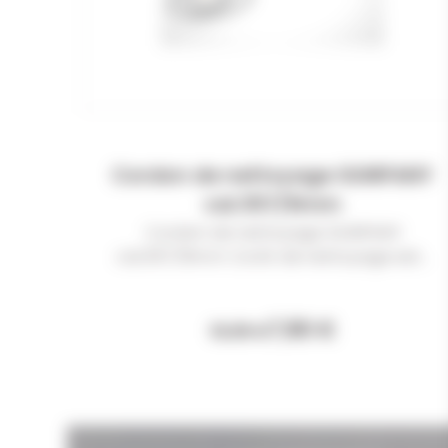
Cordon de nettoyage GUNPANY
cal.357/9mm
Cordon de nettoyage GUNPANY
cal.357/9mm Ce kit de nettoyage est...
7,90 €
10,99 €