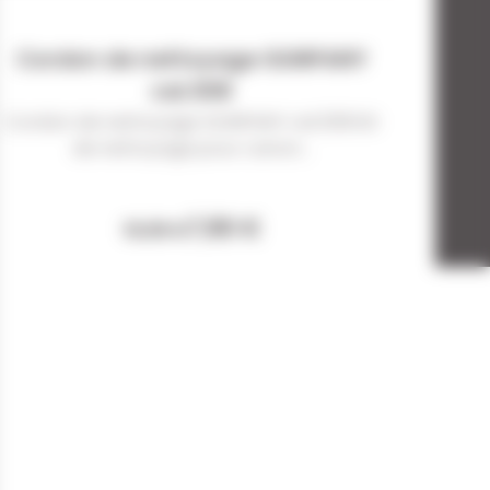
Cordon de nettoyage GUNPANY
cal.308
Cordon de nettoyage GUNPANY cal.308 Kit
de nettoyage pour canon...
7,90 €
10,99 €