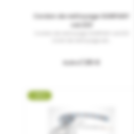
Cordon de nettoyage GUNPANY
cal.223
Cordon de nettoyage GUNPANY cal.223
Ce kit de nettoyage est...
7,90 €
10,99 €
-28 %