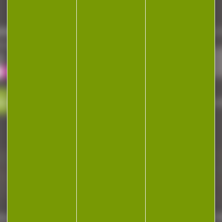
NEWSLETTER
repaire
Restez informé ! Inscrivez-vous à
a cocotte
le
ez-nous
J'accepte la politique de confi
Plan du site
Ré
dentialité
Mentions légales
Gestion des cookies