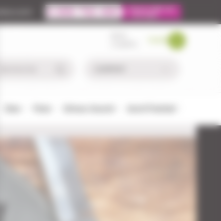
ire.com
MON
PANIER
COMPTE
Chien
Pêche
Défense-Sécurité
Airsoft/Paintball
Y