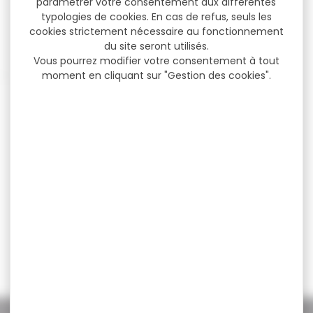
paramétrer votre consentement aux différentes
typologies de cookies. En cas de refus, seuls les
cookies strictement nécessaire au fonctionnement
du site seront utilisés.
Vous pourrez modifier votre consentement à tout
moment en cliquant sur "Gestion des cookies".
Douille entrainement GUNPANY
cal.30-06 par 4
Douille entrainement GUNPANY cal.30-06
par 4 Ces cartouches factices 30-06...
12,99 €