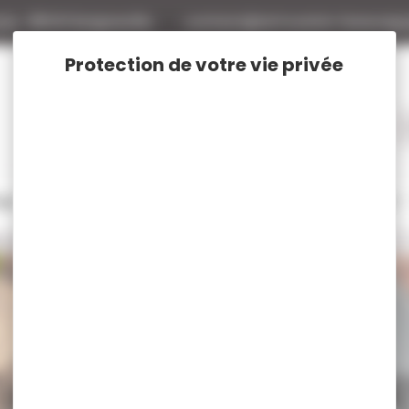
tte
88140 Bulgneville
contact@armurerie-beaurepa
tage
Rechargement
Chasse
Vêtements et Chaussures de chasse
ts GUNPANY
Tous nos produits GUNPAN