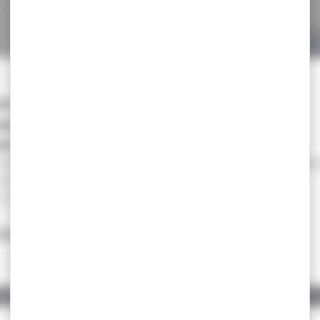
-19 %
ontage HAWKE
eaver extra haut
0mm...
ntage HAWKE weaver
tra haut 30mm tactical
 Torx triples...
59,90 €
,00 €