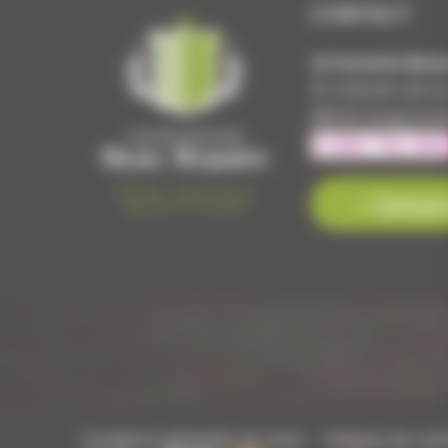
CONTACT
Armurerie Beau
51 chemin de l
88140 Bulgnevil
Contact
Conditions générales de vente
Politique de confi