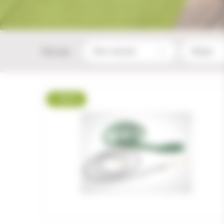
Trier par :
-28 %