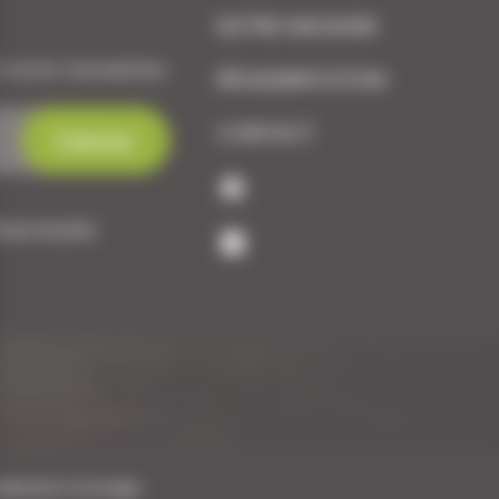
NOTRE MAGASIN
 notre newsletter.
RÉGLEMENTATION
CONTACT
dentialité
alisation Koredge