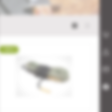
Mode bloc
Mode list
-28 %