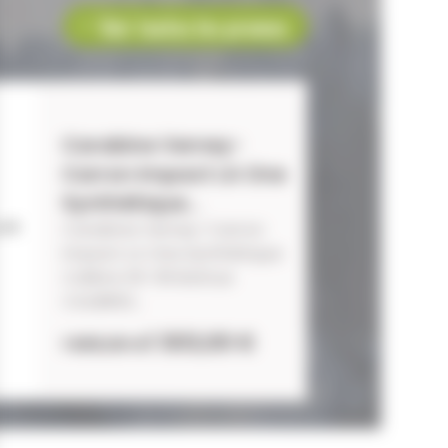
Voir toutes les promos
Carabine Verney-
Carron Impact LA One
Synthétique...
Carabine Verney-Carron
Impact LA One Synthétique
Calibre 30-06 Battue
CALIBRES...
1 303,00 €
1 605,00 €