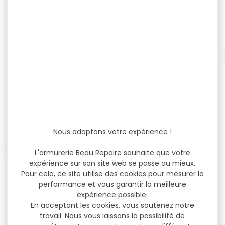
Cordon de nettoyage GUNPANY
cal.22lr
Cordon de nettoyage GUNPANY cal.22lr
Ce kit de nettoyage est...
7,90 €
10,99 €
Nous adaptons votre expérience !
L'armurerie Beau Repaire souhaite que votre
expérience sur son site web se passe au mieux.
Pour cela, ce site utilise des cookies pour mesurer la
performance et vous garantir la meilleure
expérience possible.
En acceptant les cookies, vous soutenez notre
travail. Nous vous laissons la possibilité de