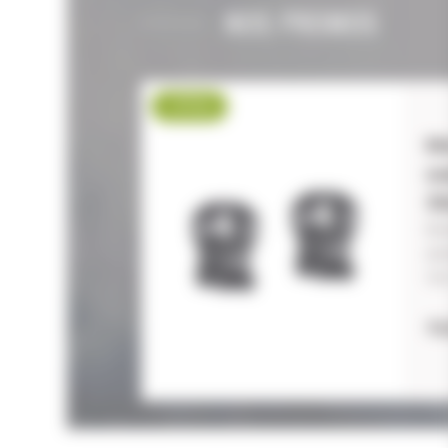
NOS PROMOS
-17 %
M
w
3
Mo
ex
Vis
72