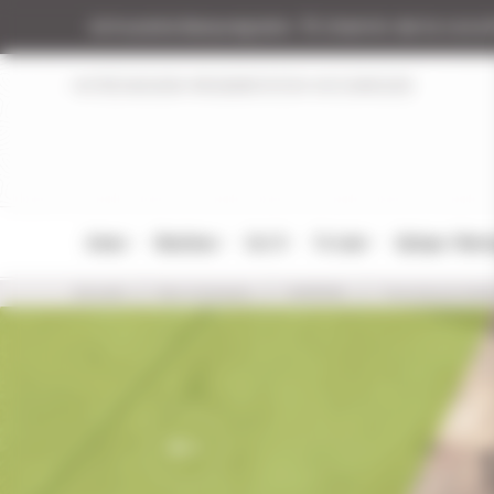
Panneau de gestion des cookies
Armurerie Beaurepaire
51 chemin de la coco
NOTRE MAGASIN
RÉGLEMENTATION
NOS MARQUES
Armes
Munitions
Cat. B
Tir Loisir
Optique / Mon
Accueil
Nos marques
GUNPANY
Tous les produi