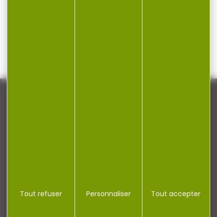
Tout refuser
Personnaliser
Tout accepter