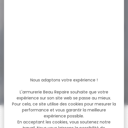
54,95 €
39,90 €
-18 %
Pack Carabine linéaire
BERETTA brx1 synthétique...
Pack Carabine linéaire
BERETTA brx1 synthétique
cal.300 win mag canon...
Nous adaptons votre expérience !
1 819,00 €
1 499,00 €
L'armurerie Beau Repaire souhaite que votre
expérience sur son site web se passe au mieux.
Pour cela, ce site utilise des cookies pour mesurer la
performance et vous garantir la meilleure
expérience possible.
En acceptant les cookies, vous soutenez notre
travail. Nous vous laissons la possibilité de