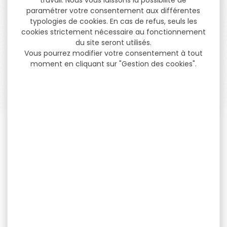
paramétrer votre consentement aux différentes
PAIEMENT SÉCURISÉ
typologies de cookies. En cas de refus, seuls les
Payer en toute sécurité
cookies strictement nécessaire au fonctionnement
du site seront utilisés.
Vous pourrez modifier votre consentement à tout
moment en cliquant sur "Gestion des cookies".
SERVICE APRÈS-VENTE
Qualifié et réactif