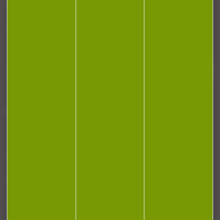
NEWSLETTER
Restez informé ! Inscrivez-vous à notre
newsletter.
J'accepte la politique de confidentialité
NOTRE MAGASIN
RÉGLEMENTATION
CONTACT