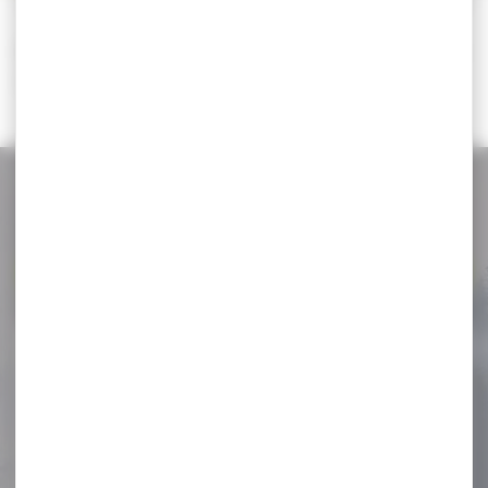
Il n'y a aucun résultat correspondant à votre
recherche.
NOS PROMOS
Voir toutes les promos
-27 %
Matraque télescopique 21"
acier trempé avec...
Matraque télescopique 21"
acier trempé avec étui
poignée caoutchouc
Caractéristiques...