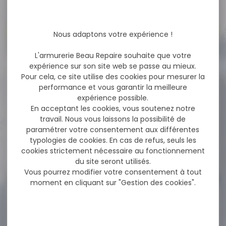
Voir toutes les promos
Nous adaptons votre expérience !
L'armurerie Beau Repaire souhaite que votre
expérience sur son site web se passe au mieux.
-20 %
Siège trépied de battue
Pour cela, ce site utilise des cookies pour mesurer la
WALKSTOOLT basic...
performance et vous garantir la meilleure
expérience possible.
Siège trépied de battue
En acceptant les cookies, vous soutenez notre
WALKSTOOLT basic hauteur
travail. Nous vous laissons la possibilité de
60cm Indispensable pour...
paramétrer votre consentement aux différentes
typologies de cookies. En cas de refus, seuls les
71,00 €
cookies strictement nécessaire au fonctionnement
56,50 €
du site seront utilisés.
Vous pourrez modifier votre consentement à tout
moment en cliquant sur "Gestion des cookies".
-7 %
Pistolet TISAS ZIG PC 1911
Inox...