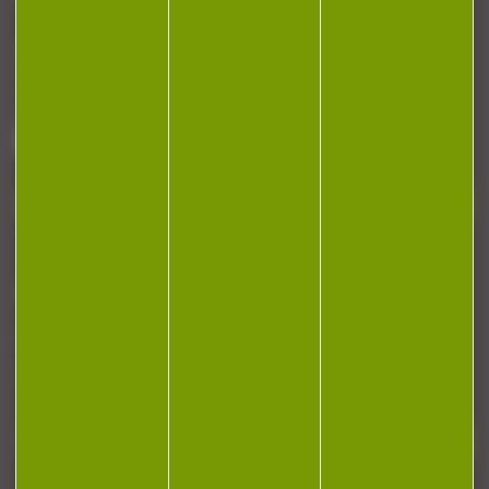
Armurerie Beaurepaire
51 chemin de la cocotte
88140 Bulgneville
Contactez-nous
NEWSLETTER
Restez informé ! Inscrivez-vous à notre
newsletter.