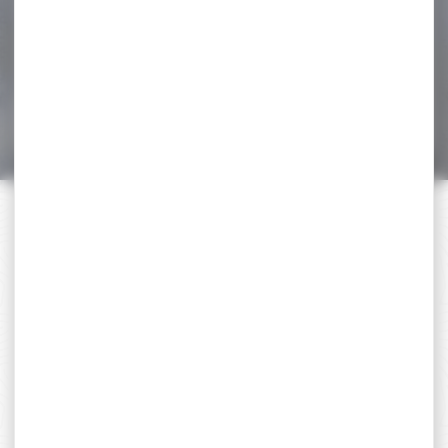
Pistolet TISAS ZIG PC 1911 Inox
5'' cal 45 ACP...
1 070,00 €
999,00 €
PAIEMENT SÉCURISÉ
Payer en toute sécurité
SERVICE APRÈS-VENTE
Qualifié et réactif