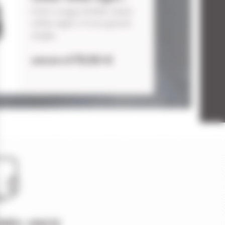
Point rouge HAWKE viseur
reflex sight 3 moa grand
angle...
179,50 €
249,00 €
PRÈS-VENTE