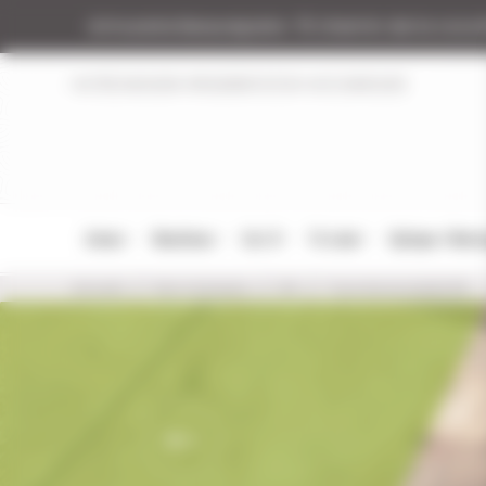
Panneau de gestion des cookies
Armurerie Beaurepaire
51 chemin de la coco
NOTRE MAGASIN
RÉGLEMENTATION
NOS MARQUES
Armes
Munitions
Cat. B
Tir Loisir
Optique / Mon
Accueil
Nos marques
KN
Tous les produits KN