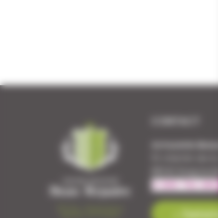
CONTACT
Armurerie Beau
51 chemin de l
88140 Bulgnevil
Contact