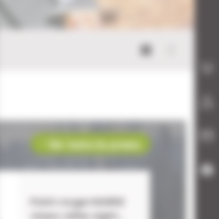
Mode bloc
Mode list
Voir toutes les promos
Point rouge HAWKE
viseur reflex sight...