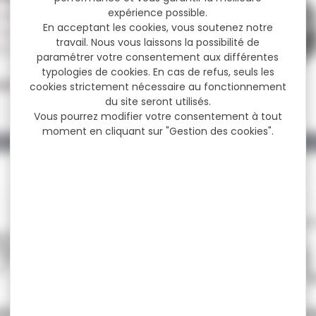
expérience possible.
URRE SAKURA CAJUN
En acceptant les cookies, vous soutenez notre
ADED JIG BLUE GILL
travail. Nous vous laissons la possibilité de
ANGE Descriptif: Palette...
paramétrer votre consentement aux différentes
typologies de cookies. En cas de refus, seuls les
10,50 €
,90 €
cookies strictement nécessaire au fonctionnement
du site seront utilisés.
Vous pourrez modifier votre consentement à tout
moment en cliquant sur "Gestion des cookies".
SÉCURISÉ
SERVICE A