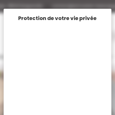
tte
88140 Bulgneville
contact@armurerie-beaurepa
tage
Rechargement
Chasse
Vêtements et Chaussures de chasse
Tous nos produits KN