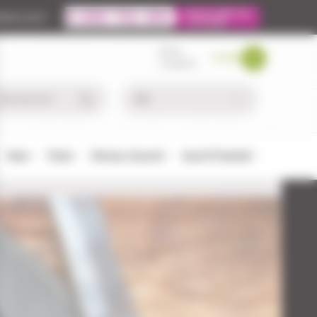
ire.com
MON
PANIER
COMPTE
Chien
Pêche
Défense-Sécurité
Airsoft/Paintball