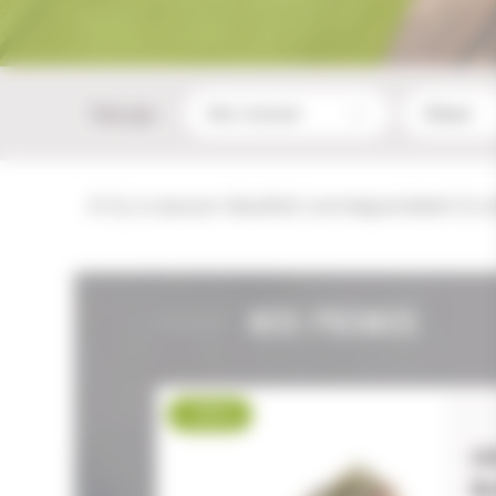
Trier par :
Il n'y a aucun résultat correspondant à v
NOS PROMOS
-19 %
L
BL