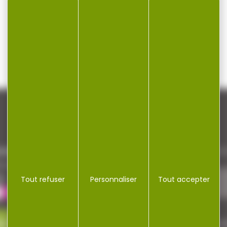
NEWSLETTER
repaire
Restez informé ! Inscrivez-vous à
a cocotte
le
Tout refuser
Personnaliser
Tout accepter
ez-nous
J'accepte la politique de confi