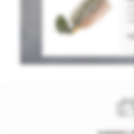
LE
BL
OR
12
PAIEMENT 