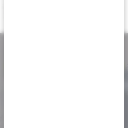
Il n'y a aucun résultat correspondant à votre
recherche.
NOS PROMOS
Voir toutes les promos
-16 %
Boite de 50 ogives GPA
Cal.270...
Boite de 50 ogives GPA
Cal.270 114grs