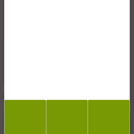
CONTACT
Armurerie Beaurepaire
51 chemin de la cocotte
88140 Bulgneville
Contactez-nous
NEWSLETTER