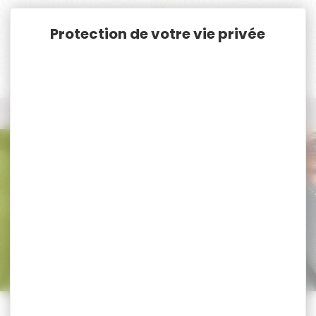
Panneau de gestion des cookies
Accueil
Nos marques
LDT
Tous les produits LDT
Tous nos produits LDT
Trier par