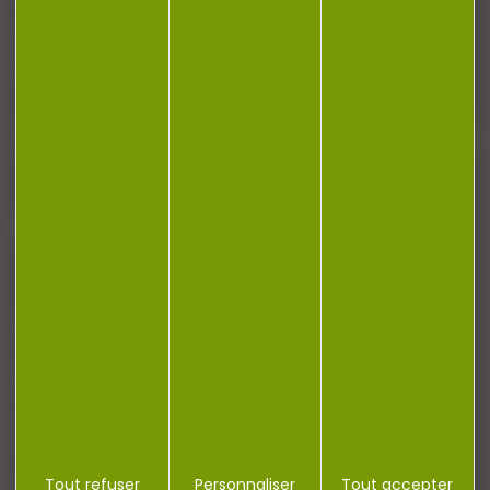
Restez informé ! Inscrivez-vous à notre
newsletter.
J'accepte la politique de confidentialité
NOTRE MAGASIN
RÉGLEMENTATION
CONTACT
Tout refuser
Personnaliser
Tout accepter