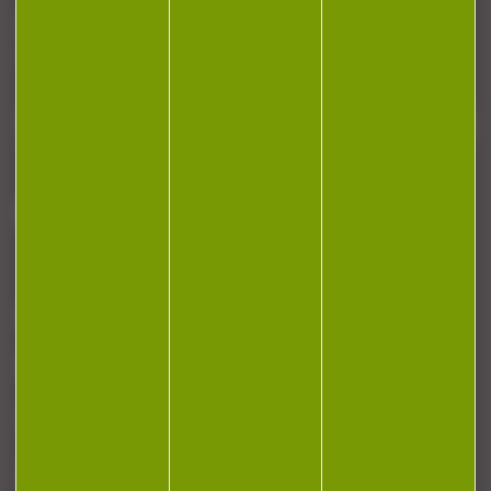
Restez informé ! Inscrivez-vous à notre
newsletter.
J'accepte la politique de confidentialité
NOTRE MAGASIN
RÉGLEMENTATION
CONTACT