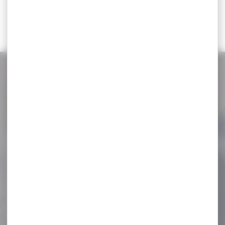
43,70 €
NOS PROMOS
Voir toutes les promos
-12 %
Lampe Nitecore MH12 USB
rechargeable 1000Lumens
Lampe Nitecore MH12 USB
rechargeable 1000Lumens
Lampe torche
rechargeable 1000...