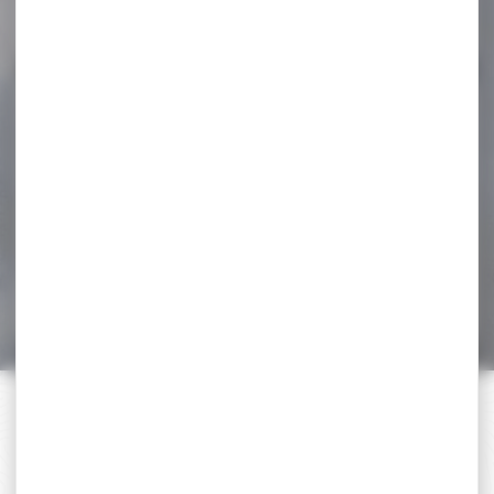
89,90 €
79,00 €
-42 %
Plombs GAMO cal.4.5 pro-
magnum pointu
pénétration...
Plombs GAMO cal.4.5 pro-
magnum pointu
pénétration Excellentes
performances grâce à...
6,00 €
3,50 €
PAIEMENT SÉCURISÉ