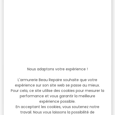
Gilet pas chère LMA
Knickers LMA Garrigue
Loustic kaki
Kaki
Gilet pas chère LMA Loustic
Knickers LMA Garrigue Kaki
kaki Multipoches Zippé
Knickers de chasse LMA
Matière :...
Garrigue traditionnel...
19,90 €
59,90 €
13,90 €
52,90 €
Nous adaptons votre expérience !
-40 %
-48 %
L'armurerie Beau Repaire souhaite que votre
expérience sur son site web se passe au mieux.
Pour cela, ce site utilise des cookies pour mesurer la
performance et vous garantir la meilleure
expérience possible.
En acceptant les cookies, vous soutenez notre
Pantalon LMA Lardon
Pantalon LMA Lardon
travail. Nous vous laissons la possibilité de