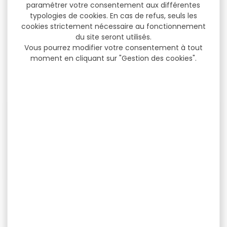
kaki
tabac
paramétrer votre consentement aux différentes
typologies de cookies. En cas de refus, seuls les
Pantalon LMA Lardon kaki
Pantalon LMA Lardon tabac
cookies strictement nécessaire au fonctionnement
Pantalon battle avec une
Pantalon battle avec une
du site seront utilisés.
coupe cargo,...
coupe cargo,...
Vous pourrez modifier votre consentement à tout
moment en cliquant sur "Gestion des cookies".
24,90 €
24,90 €
15,00 €
13,00 €
-51 %
Pull de chasse enfant pas
Surchemise pas chère
cher...
LMA Legende kaki
Pull de chasse enfant
Surchemise pas chère