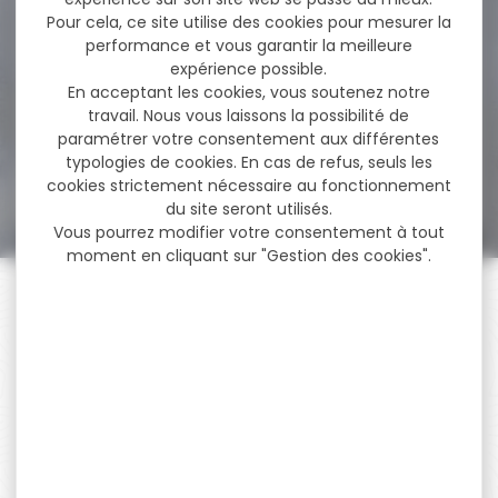
Précision Cal.6.5
Pour cela, ce site utilise des cookies pour mesurer la
creedmoor...
performance et vous garantir la meilleure
Carabine MOSSBERG MVP
expérience possible.
Précision Cal.6.5
En acceptant les cookies, vous soutenez notre
creedmoor canon 61cm La
travail. Nous vous laissons la possibilité de
conception...
paramétrer votre consentement aux différentes
typologies de cookies. En cas de refus, seuls les
1 990,00 €
1 756,00 €
cookies strictement nécessaire au fonctionnement
du site seront utilisés.
Vous pourrez modifier votre consentement à tout
moment en cliquant sur "Gestion des cookies".
PAIEMENT SÉCURISÉ
Payer en toute sécurité