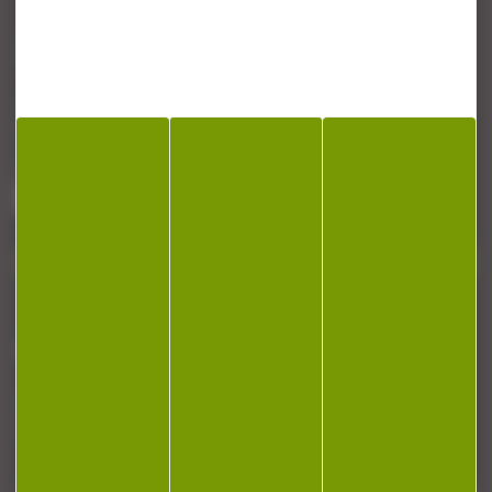
CONTACT
Armurerie Beaurepaire
51 chemin de la cocotte
88140 Bulgneville
Contactez-nous
NEWSLETTER
Restez informé ! Inscrivez-vous à notre
newsletter.