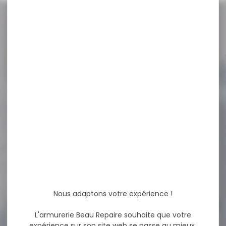
NOS PROMOS
Voir toutes les promos
-17 %
Casquette de chasse
SOMLYS maille camo...
Casquette maille
camouflage roseaux
enfant Composition 100%
polyester
15,50 €
12,80 €
Nous adaptons votre expérience !
L'armurerie Beau Repaire souhaite que votre
-12 %
expérience sur son site web se passe au mieux.
Carabine MOSSBERG MVP