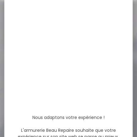
NOS PROMOS
Voir toutes les promos
-20 %
Siège trépied de battue
WALKSTOOLT basic...
Siège trépied de battue
WALKSTOOLT basic hauteur
60cm Indispensable pour...
71,00 €
56,50 €
Nous adaptons votre expérience !
L'armurerie Beau Repaire souhaite que votre
-7 %
expérience sur son site web se passe au mieux.
Pistolet TISAS ZIG PC 1911