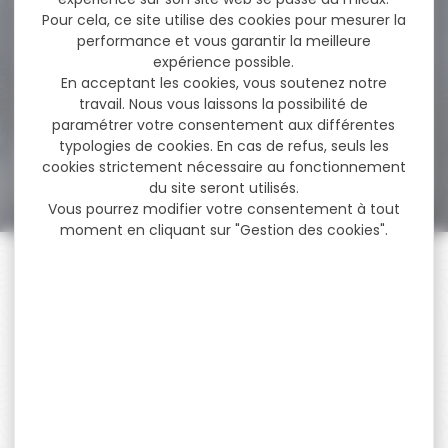
Inox...
Pour cela, ce site utilise des cookies pour mesurer la
performance et vous garantir la meilleure
Pistolet TISAS ZIG PC 1911 Inox
expérience possible.
5'' cal 45 ACP...
En acceptant les cookies, vous soutenez notre
travail. Nous vous laissons la possibilité de
paramétrer votre consentement aux différentes
typologies de cookies. En cas de refus, seuls les
1 070,00 €
999,00 €
cookies strictement nécessaire au fonctionnement
du site seront utilisés.
Vous pourrez modifier votre consentement à tout
moment en cliquant sur "Gestion des cookies".
PAIEMENT SÉCURISÉ
Payer en toute sécurité