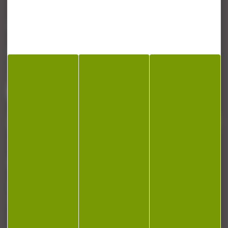
CONTACT
Armurerie Beaurepaire
51 chemin de la cocotte
88140 Bulgneville
Contactez-nous
NEWSLETTER
Restez informé ! Inscrivez-vous à notre
newsletter.