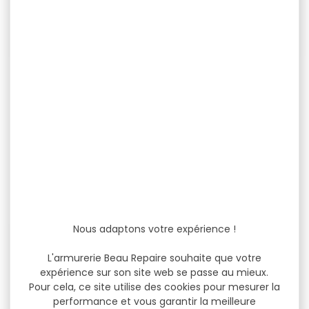
Monoculaire de vision
Monoculaire de vision
thermique télémètre
thermique télémètre
NOCPIX...
NOCPIX...
Monoculaire de vision
Monoculaire de vision
thermique télémètre
thermique télémètre
NOCPIX Lumi H35R 640x512
NOCPIX Lumi H35R 640x512
Capteur...
Capteur...
2 599,00 €
3 099,00 €
2 469,00 €
2 944,00 €
Nous adaptons votre expérience !
NEW
-5 %
L'armurerie Beau Repaire souhaite que votre
expérience sur son site web se passe au mieux.
Pour cela, ce site utilise des cookies pour mesurer la
performance et vous garantir la meilleure