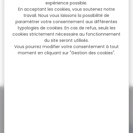
expérience possible.
En acceptant les cookies, vous soutenez notre
travail. Nous vous laissons la possibilité de
Monoculaire télémètre
paramétrer votre consentement aux différentes
de vision thermique
typologies de cookies. En cas de refus, seuls les
NOCPIX...
cookies strictement nécessaire au fonctionnement
Monoculaire télémètre de
du site seront utilisés.
vision thermique NOCPIX
Lumi L35R 384x288
Vous pourrez modifier votre consentement à tout
Capteur...
moment en cliquant sur "Gestion des cookies".
1 699,00 €
1 614,00 €
NOS PROMOS
Voir toutes les promos