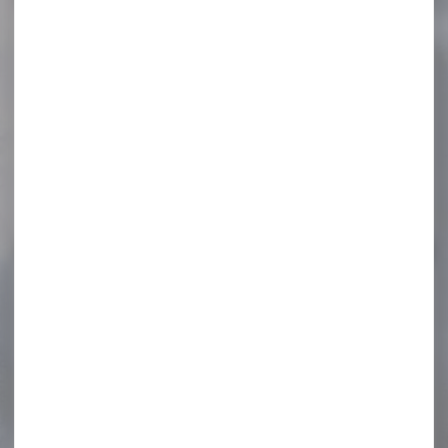
-15 %
SAUVESTRE CAL.20/70 BFS
SANS PLOMB PAR...
SAUVESTRE CAL.20/70 BFS
SANS PLOMB PAR 5 Calibre :
20....
35,00 €
29,90 €
-11 %
Silencieux GOMANDER
TACTINOX cal.5.56 .223 L...
Silencieux GOMANDER
TACTINOX 5.56 L QD LOCK
couleur gris calibre.22...
830,00 €