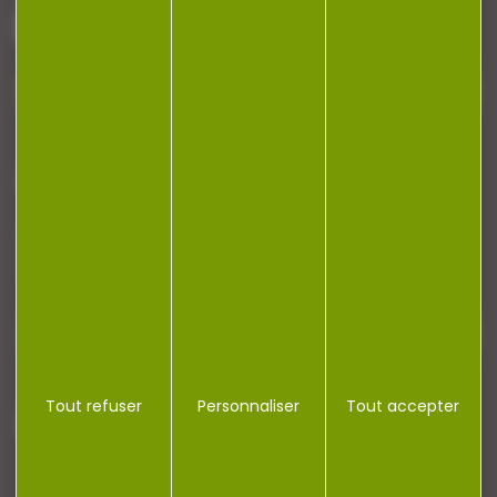
Contactez-nous
NEWSLETTER
Restez informé ! Inscrivez-vous à notre
newsletter.
Tout refuser
Personnaliser
Tout accepter
J'accepte la politique de confidentialité