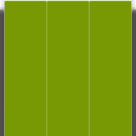
CONTACT
Armurerie Beaurepaire
51 chemin de la cocotte
88140 Bulgneville