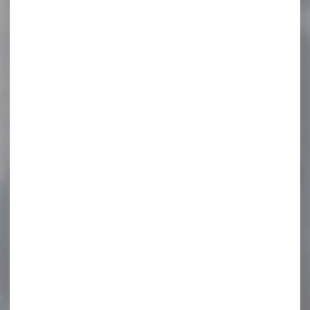
-18 %
Munitions ROTTWEIL
waidmannsheil hv
cal.12/70 36g...
Munitions ROTTWEIL
waidmannsheil hv cal.12/70
36g bj par 10 La...
11,40 €
9,30 €
-13 %
Peluche marcassin tête
relevée
Peluche marcassin tête
relevée
23,00 €