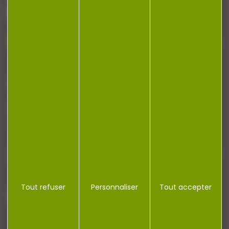
Contactez-nous
NEWSLETTER
Restez informé ! Inscrivez-vous à notre
newsletter.
Tout refuser
Personnaliser
Tout accepter
J'accepte la politique de confidentialité