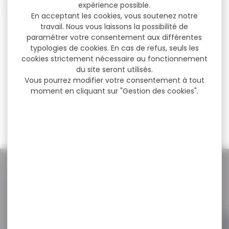
expérience possible.
En acceptant les cookies, vous soutenez notre
travail. Nous vous laissons la possibilité de
Sac de tir ROCK SOLID
paramétrer votre consentement aux différentes
medium...
typologies de cookies. En cas de refus, seuls les
cookies strictement nécessaire au fonctionnement
Sac de tir ROCK SOLID
du site seront utilisés.
large 21x11x12.5cm marron
Le Medium...
Vous pourrez modifier votre consentement à tout
moment en cliquant sur "Gestion des cookies".
17,90 €
15,90 €
NOS PROMOS
Voir toutes les promos