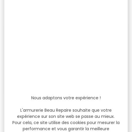
Sac de tir ROCK SOLID
Sac de tir ROCK SOLID
forme...
large...
Sac de tir ROCK SOLID
Sac de tir ROCK SOLID
forme y 22x33x5cm Sac
large 30.4x20.3x22.8cm
de...
marron Résistant à...
28,90 €
22,90 €
23,90 €
18,50 €
Nous adaptons votre expérience !
-11 %
L'armurerie Beau Repaire souhaite que votre
expérience sur son site web se passe au mieux.
Pour cela, ce site utilise des cookies pour mesurer la
performance et vous garantir la meilleure