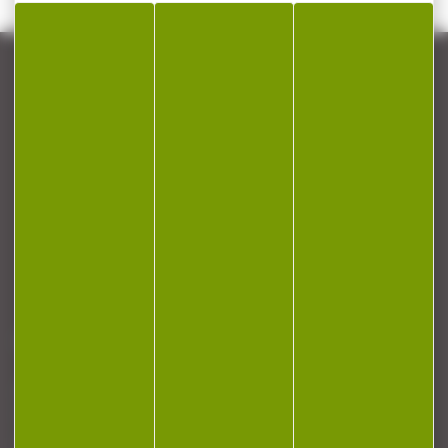
CONTACT
Armurerie Beaurepaire
51 chemin de la cocotte
88140 Bulgneville