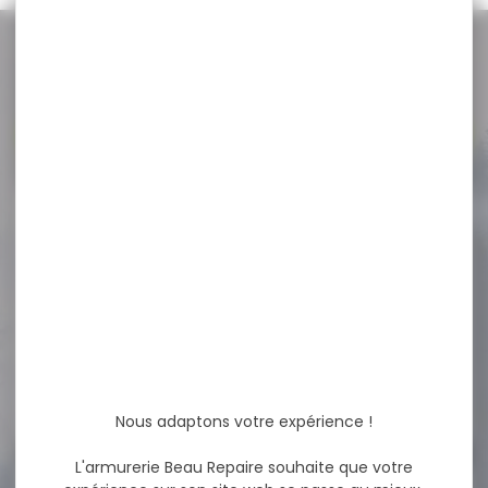
NOS PROMOS
Voir toutes les promos
-8 %
BALLE MUNITION BRENNEKE
CAL.8X57 JRS TUG...
BALLE MUNITION BRENNEKE
CAL.8X57 JRS TUG NATURE
150GR 9.7G PAR...
104,00 €
96,00 €
Nous adaptons votre expérience !
L'armurerie Beau Repaire souhaite que votre