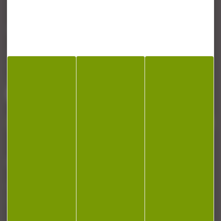
CONTACT
Armurerie Beaurepaire
51 chemin de la cocotte
88140 Bulgneville
Contactez-nous
NEWSLETTER
Restez informé ! Inscrivez-vous à notre
newsletter.