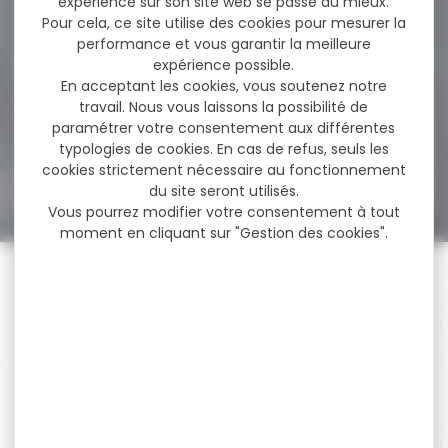
expérience sur son site web se passe au mieux.
-8 %
Silencieux modérateur de
Pour cela, ce site utilise des cookies pour mesurer la
son AIR ARMS...
performance et vous garantir la meilleure
expérience possible.
Modérateur de son
En acceptant les cookies, vous soutenez notre
silencieux modérateur de
son AIR ARMS q-tec...
travail. Nous vous laissons la possibilité de
paramétrer votre consentement aux différentes
typologies de cookies. En cas de refus, seuls les
74,60 €
cookies strictement nécessaire au fonctionnement
69,00 €
du site seront utilisés.
Vous pourrez modifier votre consentement à tout
moment en cliquant sur "Gestion des cookies".
PAIEMENT SÉCURISÉ
Payer en toute sécurité