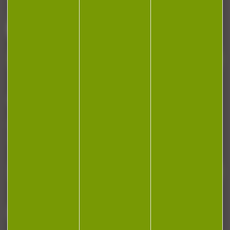
51 chemin de la cocotte
88140 Bulgneville
Contactez-nous
NEWSLETTER
Restez informé ! Inscrivez-vous à notre
newsletter.
J'accepte la politique de confidentialité