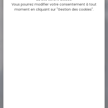
Vous pourrez modifier votre consentement à tout
moment en cliquant sur "Gestion des cookies".
-20 %
Silencieux modérateur de
son HAUSKEN JD...
HAUSKEN SILENCIEUX JD184
XTRM MK2 pour 5,7mm
M18X1 Diam. 50...
560,00 €
450,00 €
-25 %
Siège chaise de pêche
Mitchell ECO...
Siège chaise de pêche
Mitchell ECO pliable Un
confort indispensable...