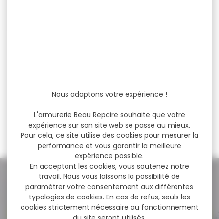
Sac banane VORN sr10
kaki
Sac banane VORN sr10 kaki
Sac banane SR10 avec
support...
Nous adaptons votre expérience !
L'armurerie Beau Repaire souhaite que votre
205,00 €
expérience sur son site web se passe au mieux.
198,00 €
Pour cela, ce site utilise des cookies pour mesurer la
performance et vous garantir la meilleure
expérience possible.
En acceptant les cookies, vous soutenez notre
NOS PROMOS
travail. Nous vous laissons la possibilité de
paramétrer votre consentement aux différentes
typologies de cookies. En cas de refus, seuls les
cookies strictement nécessaire au fonctionnement
Voir toutes les promos
du site seront utilisés.