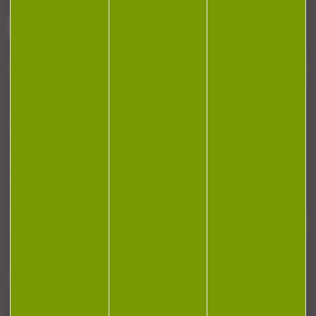
88140 Bulgneville
Contactez-nous
NEWSLETTER
Restez informé ! Inscrivez-vous à notre
newsletter.
J'accepte la politique de confidentialité