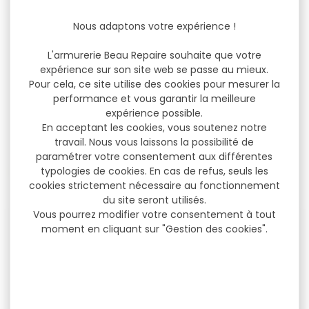
Nous adaptons votre expérience !
Marteau à inertie RCBS
Quelques coups suffisent
L'armurerie Beau Repaire souhaite que votre
pour retirer une...
expérience sur son site web se passe au mieux.
Pour cela, ce site utilise des cookies pour mesurer la
39,95 €
performance et vous garantir la meilleure
expérience possible.
En acceptant les cookies, vous soutenez notre
travail. Nous vous laissons la possibilité de
paramétrer votre consentement aux différentes
NOS MARQUES
typologies de cookies. En cas de refus, seuls les
cookies strictement nécessaire au fonctionnement
du site seront utilisés.
Vous pourrez modifier votre consentement à tout
moment en cliquant sur "Gestion des cookies".