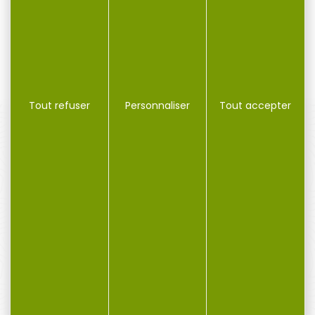
A-BOLT 3 5/16x24...
10,00 €
71,00 €
65,00 €
Tout refuser
Personnaliser
Tout accepter
PAIEMENT SÉCURISÉ
Payer en toute sécurité
SERVICE APRÈS-VENTE
Qualifié et réactif