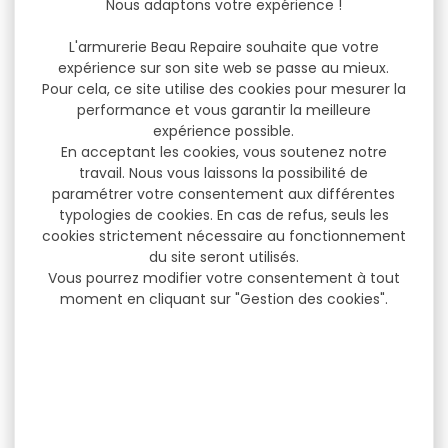
Nous adaptons votre expérience !
L'armurerie Beau Repaire souhaite que votre
expérience sur son site web se passe au mieux.
Pour cela, ce site utilise des cookies pour mesurer la
performance et vous garantir la meilleure
expérience possible.
En acceptant les cookies, vous soutenez notre
travail. Nous vous laissons la possibilité de
paramétrer votre consentement aux différentes
typologies de cookies. En cas de refus, seuls les
cookies strictement nécessaire au fonctionnement
du site seront utilisés.
Vous pourrez modifier votre consentement à tout
moment en cliquant sur "Gestion des cookies".