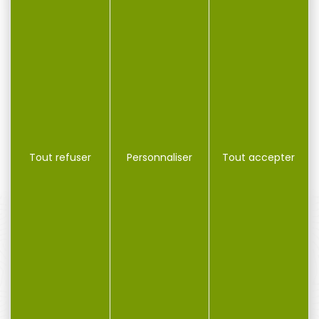
Peluche petit canard
Porte-clés métal
Browning
Peluche petit canard
Porte-clés métal
Depuis des années, les
Browning
peluches réalistes sont...
9,90 €
9,90 €
Tout refuser
Personnaliser
Tout accepter
PAIEMENT SÉCURISÉ
Payer en toute sécurité