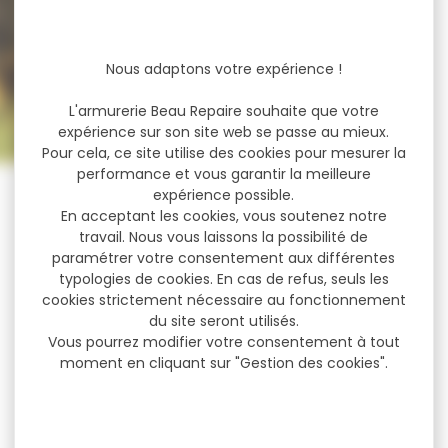
Nous adaptons votre expérience !
L'armurerie Beau Repaire souhaite que votre
expérience sur son site web se passe au mieux.
Pour cela, ce site utilise des cookies pour mesurer la
performance et vous garantir la meilleure
expérience possible.
En acceptant les cookies, vous soutenez notre
travail. Nous vous laissons la possibilité de
paramétrer votre consentement aux différentes
typologies de cookies. En cas de refus, seuls les
cookies strictement nécessaire au fonctionnement
du site seront utilisés.
Vous pourrez modifier votre consentement à tout
moment en cliquant sur "Gestion des cookies".