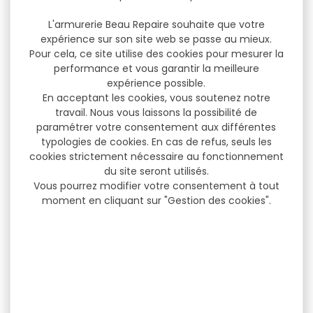
L'armurerie Beau Repaire souhaite que votre
expérience sur son site web se passe au mieux.
Pour cela, ce site utilise des cookies pour mesurer la
performance et vous garantir la meilleure
expérience possible.
En acceptant les cookies, vous soutenez notre
travail. Nous vous laissons la possibilité de
paramétrer votre consentement aux différentes
typologies de cookies. En cas de refus, seuls les
cookies strictement nécessaire au fonctionnement
du site seront utilisés.
Vous pourrez modifier votre consentement à tout
moment en cliquant sur "Gestion des cookies".