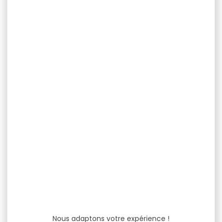
Nous adaptons votre expérience !