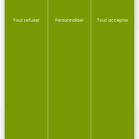
Tout refuser
Personnaliser
Tout accepter
50 munitions FIOCCHI cal.9mm para fmj...
Cartouches FIOCCHI cal.9mm para fmj 124gr par 50
Découvrez les...
16,25 €
13,99 €