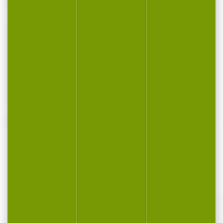
bonne précision.
Caractéristiques:
Calibre: 9 x 19
Grains: 124gr
Ogive: Full Métal Jacket (FMJ)
Vitesse : 1181
Boite de 50 munitions
VOUS POURRIEZ AUSSI AIMER...
-14 %