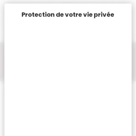
Panneau de gestion des cookies
Accueil
Cat. B
Munitions Rayées Cat.B
Munition Cal.9MM - 9X19 - 9MM PARA
Munition cal. 9x19 - 9MM NORMA
50 cartouches NORMA cal.9mm luger FMJ ranger training
124gr 8g