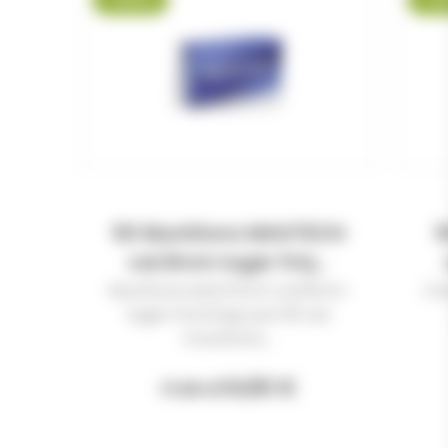
50 Munitions MAGTECH
5
cal.9mm luger fmj...
Munitions MAGTECH cal.9mm
Ca
luger fmj 124gr par 50 Les
munitions...
14,60 €
17,90 €