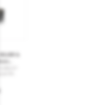
SELLIER &
9mm...
 & BELLOT
par 50...
€