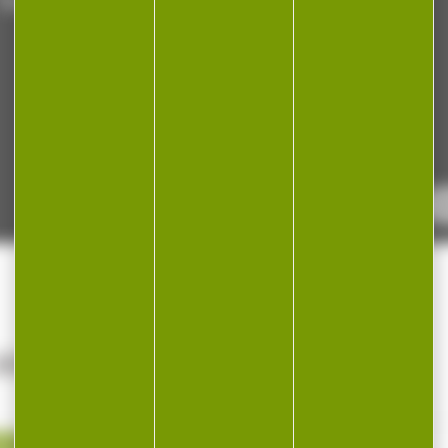
IMER...
4 %