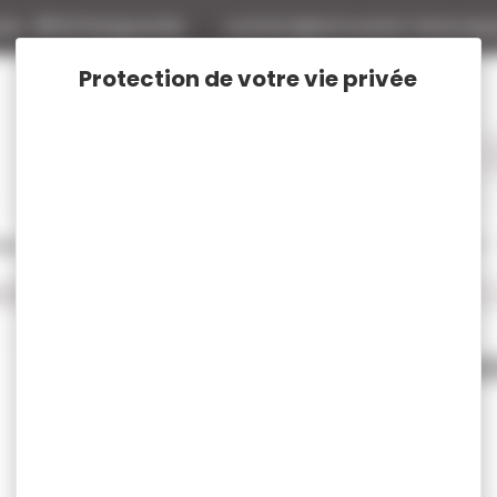
tte
88140 Bulgneville
contact@armurerie-beaurepa
tage
Rechargement
Chasse
Vêtements et Chaussures de chasse
cal. 9x19 - 9MM AGUILA
50 munitions AGUILA cal.9mm fmj 124gr
50 munitio
124gr
Réf :
AG1E092110
Marque : AGUILA