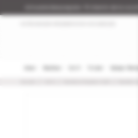
Panneau de gestion des cookies
Armurerie Beaurepaire
51 chemin de la coco
NOTRE MAGASIN
RÉGLEMENTATION
NOS MARQUES
Armes
Munitions
Cat. B
Tir Loisir
Optique / Mon
Accueil
Cat. B
Munitions Rayées Cat.B
Munition 