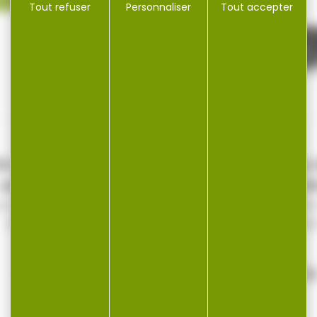
Tout refuser
Personnaliser
Tout accepter
0 munitions FIOCCHI
50 cartouches 
cal.9mm para fmj...
BELLOT cal.
rtouches FIOCCHI cal.9mm
Cartouche SELLIER
para fmj 124gr par 50
9x19 FMJ 8g 124gr 
Découvrez les...
13,99 €
14,90 
16,25 €