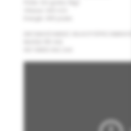
Poids: 124 grains (8g)
Vitesse: 340 m/s
Energie: 465 joules
DISTANCE(YARDS) VELOCITY(FPS) ENERGY(
MUZZLE 1115 342
100 YARDS 942 244