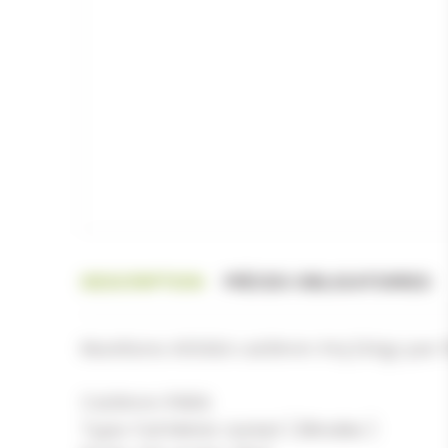
DESCRIPTION
PIÈCES OBLIGATOIRES
Munitions AGUILA cal.9mm fmj 124gr par 
Cal.9mm PARA
Type: Full Metal Jacket ( Blindée )