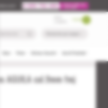
ire.com
MON
PANIER
COMPTE
Chien
Pêche
Défense-Sécurité
Airsoft/Paintball
ns AGUILA cal.9mm fmj