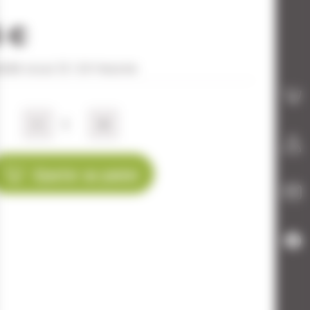
5 €
édié sous 12-24 heures
-
+
Ajouter au panier