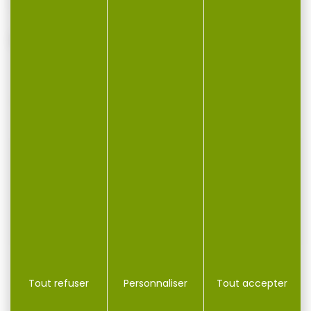
Type d'étui: laiton
VOUS POURRIEZ AUSSI AIMER...
-11 %
500 munitions FIOCCHI cal.44rem magnum sjsp
Tout refuser
Personnaliser
Tout accepter
Munitions FIOCCHI cal.44rem magnum sjsp par 500 Vitesse