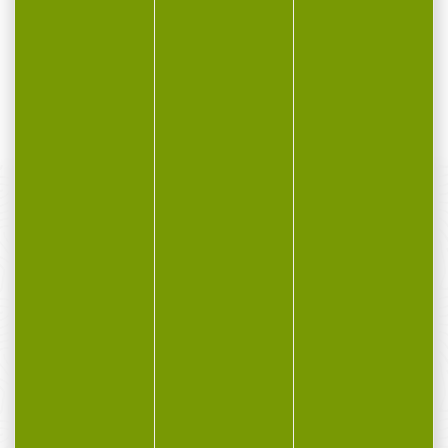
et énergie...
400,00 €
355,00 €
PAIEMENT SÉCURISÉ
Payer en toute sécurité
SERVICE APRÈS-VENTE
Qualifié et réactif