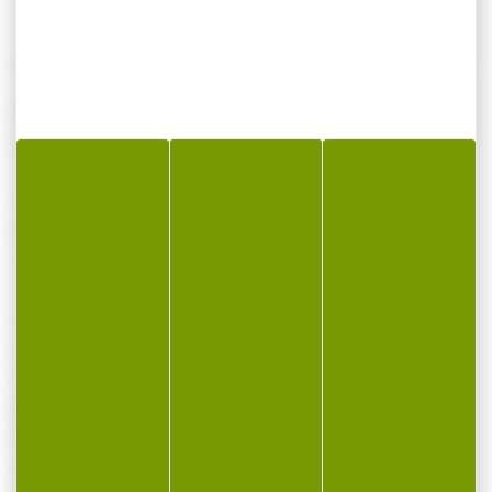
Munitions FIOCCHI cal.44rem magnum sjsp
par 50
Vitesse et énergie
Le projectile atteint une vitesse initiale de
435 m/s, avec une énergie de 1471 Joules.
Calibre: 44 Magnum
Conditionnement: boîte de 50 cartouches
Type ogive: SJSP
Poids du projectile: 240gr soit 15.5g
Percussion: centrale
Amorçage: boxer