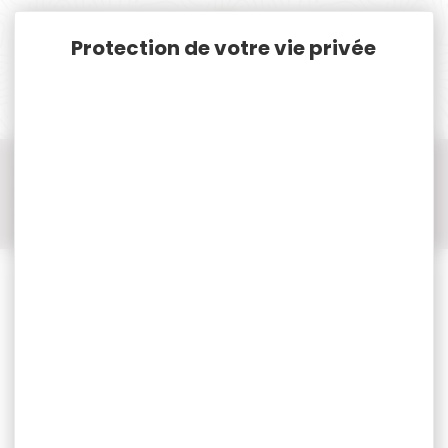
Panneau de gestion des cookies
Accueil
Munitions
Munitions Rayées Cat. C. & D.
Munitions Cal. 44Rem.Magnum
Munitions Cal. 44 Rem Magnum FIOCCHI
50 munitions FIOCCHI cal.44rem magnum sjsp