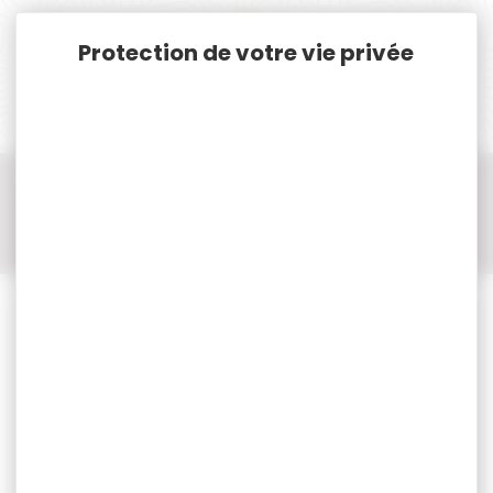
Panneau de gestion des cookies
Accueil
Cat. B
Munitions Rayées Cat.B
Munition cal.223 Rem/ 5.56 Nato
Munition cal.223 Rem/ 5.56 Nato GECO
50 munitions GECO cal.223rem target fmj 55gr 3.6g