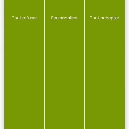
Jacket balle est particulièrement adapté
pour une utilisation sur prédatrice jeu et
fonctionne bien dans les fusils semi-
Tout refuser
Personnaliser
Tout accepter
automatiques.
VOUS POURRIEZ AUSSI AIMER...
-22 %
-16 %