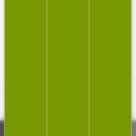
500 cartouches FIOCCHI
100 Munitions SELLIER &
cal.223rem fmj 55gr
BELLOT cal.223...
Munitions FIOCCHI
Cartouches SELLIER &
cal.223rem fmj 55gr par
BELLOT fmj cal.223 rem
500 Cartouches Fiocchi
55gr 3.6g par...
Classic...
360,00 €
64,40 €
280,00 €
54,00 €
PAIEMENT SÉCURISÉ
Payer en toute sécurité