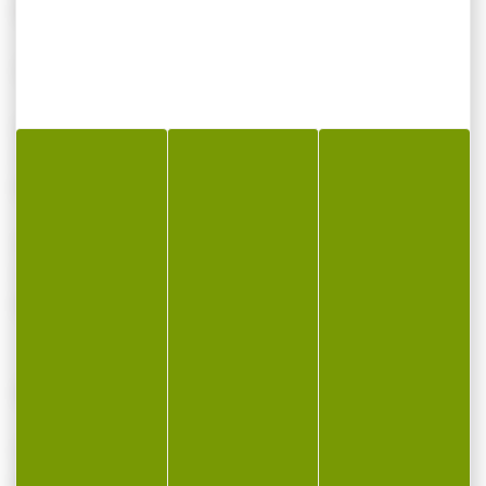
PAR 50
Calibre .223 REM.
0 mètre:
Vit. m/s : 950
Énergie Joule E0 : 1864
50 m mètres:
Vit. m/s : 903
Énergie Joule E0 : 1683
Boîte de 50 cartouches
Une formation régulière dans le domaine ou
le cinéma tir est essentielle pour chasser