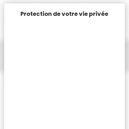
Panneau de gestion des cookies
Accueil
Cat. B
Munitions Rayées Cat.B
Munition cal.223 Rem/ 5.56 Nato
Munition cal.223 Rem/ 5.56 Nato GECO
50 Munitions GECO cal.223 REM. FMJ 4.1G 63GR