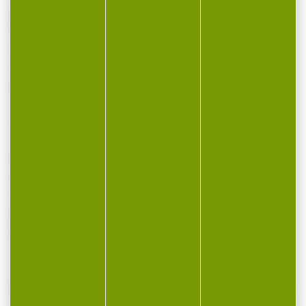
précision maximale
Utilisée par les tireurs de haut niveau du
monde entier
Cartouche de compétition qui a fait ses
preuves
Calibre: .38 spécial
Type de balle: JHP
Poids: 10.2g/158gr
Longueur du canon: 150 mm / 6 in
Coefficient balistique: 0.061
Boite de 50 cartouches
Plomb: standard
Type d'arme: pistolet