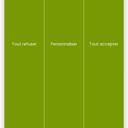
VOUS POURRIEZ AUSSI AIMER...
-22 %
-25 %
Tout refuser
Personnaliser
Tout accepter
500 Munitions GECO
250 munitions GECO
cal.38 spécial jhp...
cal.38 spécial wad...
Munitions GECO jhp cal.38
Cartouches GECO cal.38
spécial 158gr 10.2g par
spécial wad cutter 9.6g
500 soit...
146gr par 250...
318,00 €
160,00 €