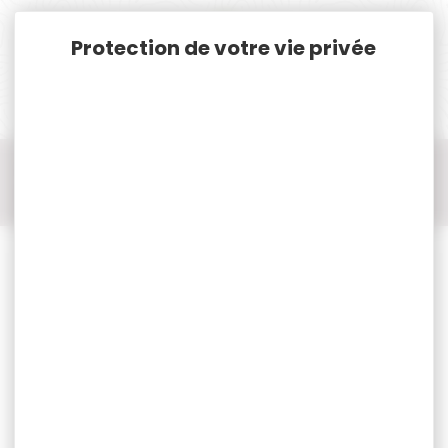
Panneau de gestion des cookies
Accueil
Cat. B
Munitions Rayées Cat.B
Munition cal.38 spécial
Munition cal.38 spécial GECO
50 Munitions GECO cal.38 spécial jhp 158gr 10.2g