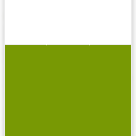
Cartouches GECO fmj cal.357mag 10.2g
158gr par 50
La surface frontale relativement grande de
la tête plate blindée de l’ogive a un effet
stabilisateur sur l’épaule, lui-même facteur
de précision accrue. De plus, pour une même
longueur de cartouche, une ogive de plus
grande masse peut être utilisée.
Calibre: .357 Magnum
Poids: 10.2g/158gr
Projectile: FMJ (blindée flat nose)
Vitesse initiale: 395 m/s