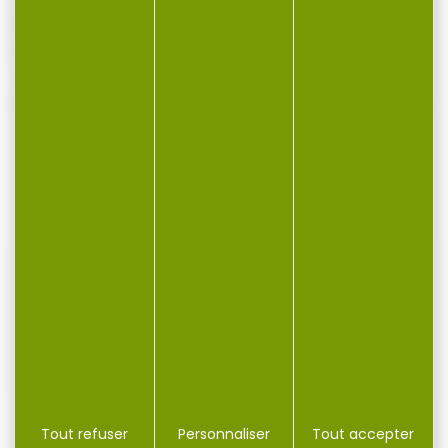
Énergie initiale: 796 Joules
Boîte de 50 cartouches
VOUS POURRIEZ AUSSI AIMER...
-23 %
50 MUNITIONS GECO Hexagon CAL.357 MAG...
Tout refuser
Personnaliser
Tout accepter