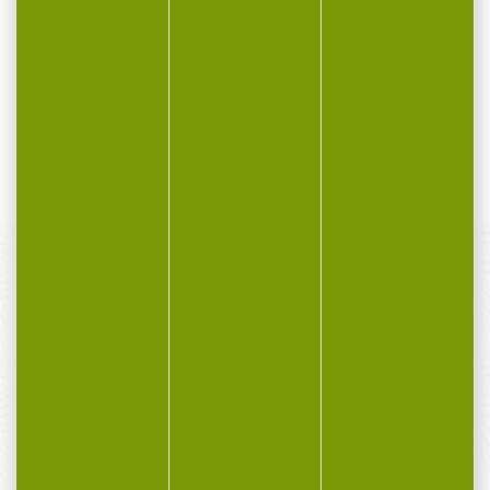
MUNITIONS GECO Hexagone CALIBRE.357 MAG 11.7gr 180
grains par 50...
37,80 €
29,00 €
PAIEMENT SÉCURISÉ
Payer en toute sécurité
SERVICE APRÈS-VENTE