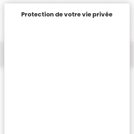
Panneau de gestion des cookies
Accueil
Cat. B
Munitions Rayées Cat.B
Munition cal.357mag
Munition cal.357 mag GECO
50 munitions GECO fmj cal.357mag 158gr 10.2g